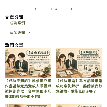
<
1
...
3
4
5
6
>
文章分類
成功案例
律師專欄
熱門文章
【成功不起訴】誤借帳戶操
【成功離婚】單方訴請離婚
作虛擬幣竟然變成人頭帳戶
成功案例解析！離婚後我放
被控告詐欺！台中陳伯彥刑
棄親權，還能見孩子嗎？
事律師成功爭取不起訴