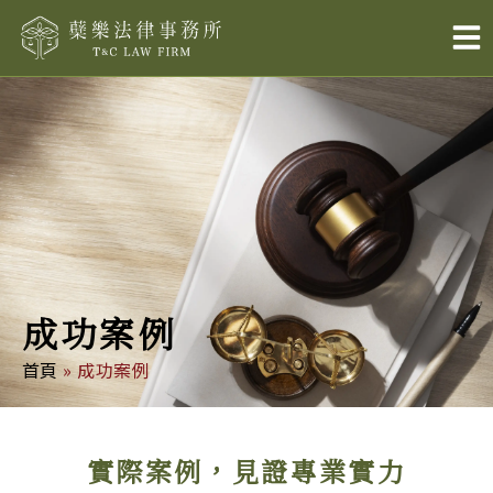
跳
至
主
要
內
容
成功案例
首頁
»
成功案例
實際案例，見證專業實力