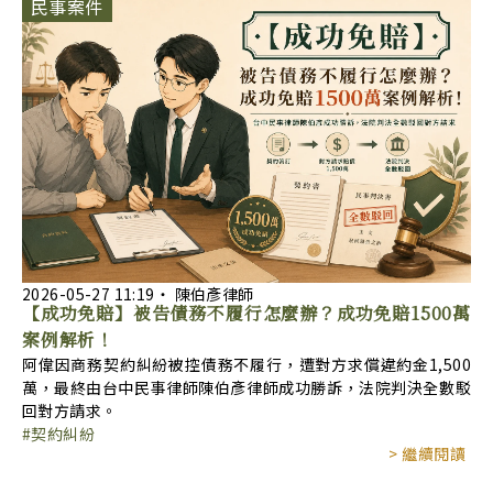
民事案件
2026-05-27
11:19
‧
陳伯彥律師
【成功免賠】被告債務不履行怎麼辦？成功免賠1500萬
案例解析！
阿偉因商務契約糾紛被控債務不履行，遭對方求償違約金1,500
萬，最終由台中民事律師陳伯彥律師成功勝訴，法院判決全數駁
回對方請求。
契約糾紛
> 繼續閱讀