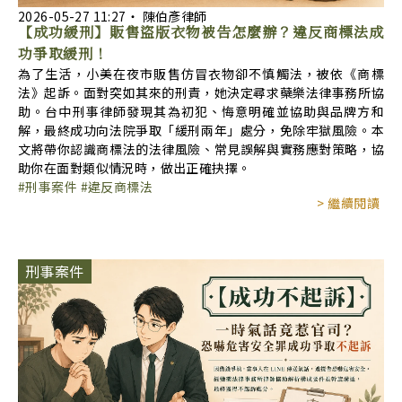
2026-05-27
11:27
‧
陳伯彥律師
【成功緩刑】販售盜版衣物被告怎麼辦？違反商標法成
功爭取緩刑！
為了生活，小美在夜市販售仿冒衣物卻不慎觸法，被依《商標
法》起訴。面對突如其來的刑責，她決定尋求蘗樂法律事務所協
助。台中刑事律師發現其為初犯、悔意明確並協助與品牌方和
解，最終成功向法院爭取「緩刑兩年」處分，免除牢獄風險。本
文將帶你認識商標法的法律風險、常見誤解與實務應對策略，協
助你在面對類似情況時，做出正確抉擇。
刑事案件
違反商標法
> 繼續閱讀
刑事案件