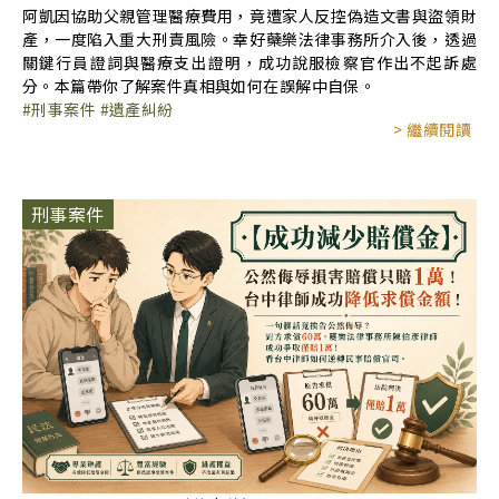
阿凱因協助父親管理醫療費用，竟遭家人反控偽造文書與盜領財
產，一度陷入重大刑責風險。幸好蘗樂法律事務所介入後，透過
關鍵行員證詞與醫療支出證明，成功說服檢察官作出不起訴處
分。本篇帶你了解案件真相與如何在誤解中自保。
刑事案件
遺產糾紛
> 繼續閱讀
刑事案件