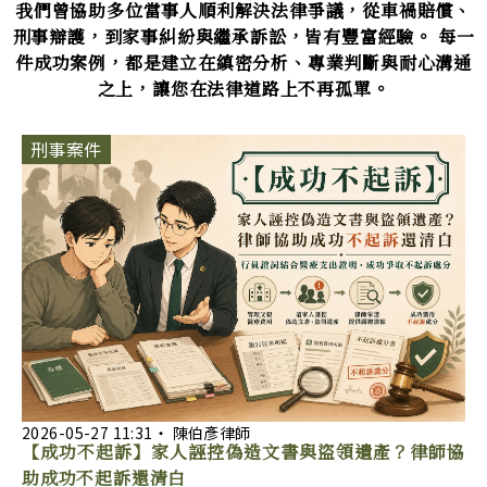
我們曾協助多位當事人順利解決法律爭議，
從車禍賠償、
刑事辯護，到家事糾紛與繼承訴訟，皆有豐富經驗。
每一
件成功案例，都是建立在縝密分析、專業判斷與耐心溝通
之上，
讓您在法律道路上不再孤單。
P
P
P
P
P
刑事案件
a
a
a
a
a
g
g
g
g
g
e
e
e
e
e
2026-05-27
11:31
‧
陳伯彥律師
【成功不起訴】家人誣控偽造文書與盜領遺產？律師協
助成功不起訴還清白