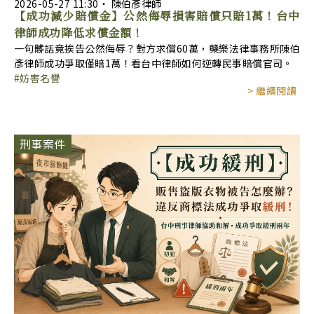
2026-05-27
11:30
‧
陳伯彥律師
【成功減少賠償金】公然侮辱損害賠償只賠1萬！台中
律師成功降低求償金額！
一句髒話竟挨告公然侮辱？對方求償60萬，蘗樂法律事務所陳伯
彥律師成功爭取僅賠1萬！看台中律師如何逆轉民事賠償官司。
妨害名譽
> 繼續閱讀
刑事案件