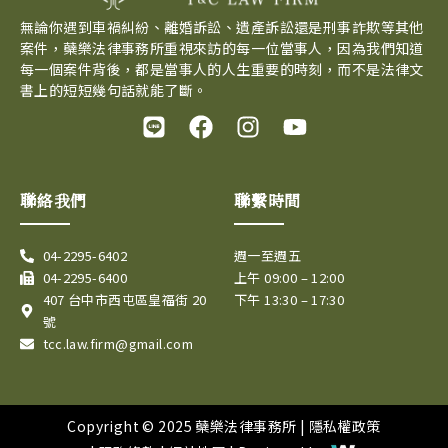
無論你遇到車禍糾紛、離婚訴訟、遺產訴訟還是刑事詐欺等其他
案件，蘗樂法律事務所重視來訪的每一位當事人，因為我們知道
每一個案件背後，都是當事人的人生重要的時刻，而不是法律文
書上的短短幾句話就能了斷。
L
F
I
Y
i
a
n
o
n
c
s
u
e
e
t
t
聯絡我們
聯繫時間
b
a
u
o
g
b
04-2295-6402
週一至週五
o
r
e
04-2295-6400
上午 09:00 – 12:00
k
a
407 台中市西屯區皇福街 20
下午 13:30 – 17:30
m
號
tcc.law.firm@gmail.com
Copyright © 2025 蘗樂法律事務所 |
隱私權政策