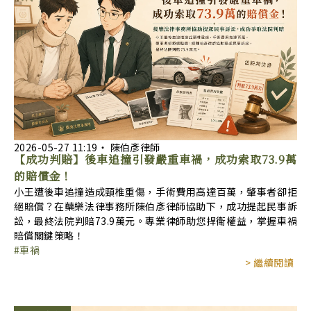
2026-05-27
11:19
‧
陳伯彥律師
【成功判賠】後車追撞引發嚴重車禍，成功索取73.9萬
的賠償金！
小王遭後車追撞造成頸椎重傷，手術費用高達百萬，肇事者卻拒
絕賠償？在蘗樂法律事務所陳伯彥律師協助下，成功提起民事訴
訟，最終法院判賠73.9萬元。專業律師助您捍衛權益，掌握車禍
賠償關鍵策略！
車禍
> 繼續閱讀