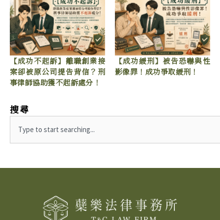
【成功不起訴】離職創業接
【成功緩刑】被告恐嚇與性
案卻被原公司提告背信？刑
影像罪！成功爭取緩刑！
事律師協助獲不起訴處分！
搜尋
S
e
a
r
c
h