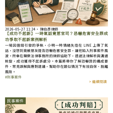
2026-05-27
11:24
‧
陳伯彥律師
【成功不起訴】一時氣話竟惹官司？恐嚇危害安全罪成
功爭取不起訴案例解析
一場因借錢引發的爭執，小明一時情緒失控在 LINE 上傳了氣
話，沒想到竟被朋友提告恐嚇危害安全罪，讓他陷入刑事案件風
波。所幸在蘗樂法律事務所的律師協助下，透過法律解析與溝通
斡旋，成功獲得不起訴處分。本篇將帶你了解恐嚇罪的構成要
件、常見誤解與應對建議，幫助你在類似情況下有效自保、脫離
風險。
刑事案件
> 繼續閱讀
民事案件