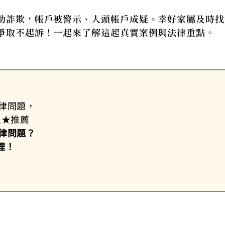
助詐欺，帳戶被警示、人頭帳戶成疑。幸好家屬及時找
爭取不起訴！一起來了解這起真實案例與法律重點。
律問題，
星
★
推薦
律問題？
理！