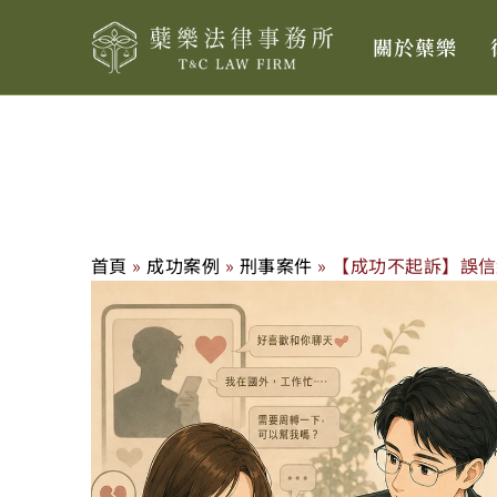
跳
關於蘗樂
至
主
要
內
容
首頁
»
成功案例
»
刑事案件
»
【成功不起訴】誤信