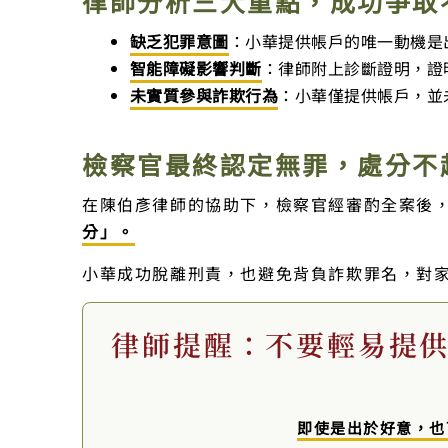
律師分析三大重點，成功爭取
缺乏犯罪意圖
：小華提供帳戶的唯一動機是
智能障礙影響判斷
：律師附上診斷證明，證
未實質參與詐欺行為
：小華僅提供帳戶，並
檢察官最終認定無罪，處分不
在陳伯彥律師的協助下，檢察官經審酌全案後
分」。
小華成功脫離刑責，也避免背負詐欺罪名，對
律師提醒：不要輕易提
即使是出於好意，也