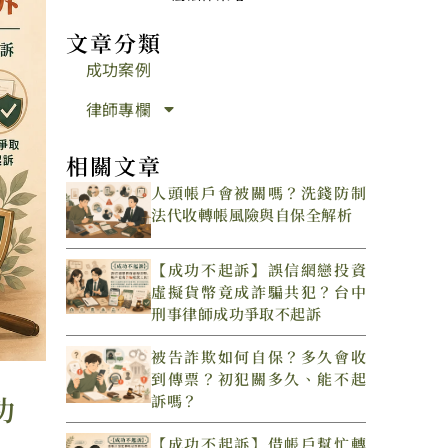
文章分類
成功案例
律師專欄
相關文章
人頭帳戶會被關嗎？洗錢防制
法代收轉帳風險與自保全解析
【成功不起訴】誤信網戀投資
虛擬貨幣竟成詐騙共犯？台中
刑事律師成功爭取不起訴
被告詐欺如何自保？多久會收
到傳票？初犯關多久、能不起
功
訴嗎？
【成功不起訴】借帳戶幫忙轉