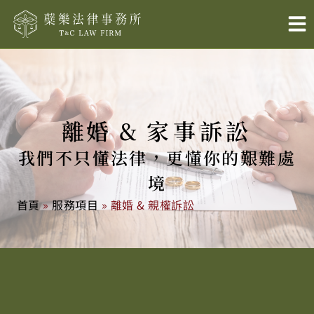
跳
至
主
要
內
容
離婚 &
家事
訴訟
我們不只懂法律，更懂你的艱難處
境
首頁
»
服務項目
»
離婚 & 親權訴訟