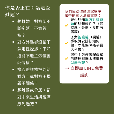
你是否正在面臨這些
我們協助你釐清家庭爭
難題？
議中的三大法律重點：
是否具備
單方訴請離
想離婚，對方卻不
婚
的具體條件？（如
斷拖延、不肯簽
家暴、外遇、長期分
居等）
名？
子女
監護權
（親權）
爭取與安排該如何
對方外遇卻沒留下
做，才能保障孩子最
決定性證據，不知
大利益？
可否主張侵害配偶權
道能不能主張侵害
的精神慰撫金或進行
配偶權？
財產分配
？
→ 立即加 LINE 免費
擔心監護權被判給
諮詢
對方，或對方干擾
親子關係？
想離婚或分居，卻
對未來生活與經濟
感到迷茫？