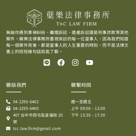
無論你遇到車禍糾紛、離婚訴訟、遺產訴訟還是刑事詐欺等其他
案件，蘗樂法律事務所重視來訪的每一位當事人，因為我們知道
每一個案件背後，都是當事人的人生重要的時刻，而不是法律文
書上的短短幾句話就能了斷。
L
F
I
Y
i
a
n
o
n
c
s
u
e
e
t
t
聯絡我們
聯繫時間
b
a
u
o
g
b
04-2295-6402
週一至週五
o
r
e
04-2295-6400
上午 09:00 – 12:00
k
a
407 台中市西屯區皇福街 20
下午 13:30 – 17:30
m
號
tcc.law.firm@gmail.com