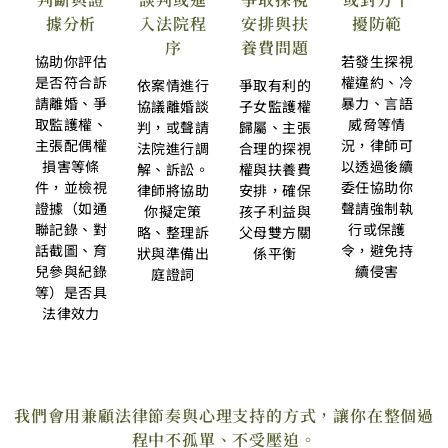
據分析
入法院程
安排與扶
擾防範
序
養費問題
協助你評估
若發生探視
是否符合訴
權違約、冷
依案情進行
爭取有利的
請離婚、爭
暴力、言語
協議離婚談
子女監護權
取監護權、
威脅等情
判，或聲請
歸屬、主張
主張配偶權
況，律師可
法院進行調
合理的探視
損害等條
以透過後續
解、訴訟。
權與扶養費
件，並檢視
委任協助你
律師將協助
安排，確保
證據（如通
聲請強制執
你擬定策
孩子利益與
聯記錄、對
行或保護
略、整理訴
父母雙方關
話截圖、育
令，避免持
狀與準備出
係平衡
兒參與紀錄
續侵害
庭證詞
等）是否具
法律效力
我們會用兼顧法律節奏與心理支持的方式，讓你在整個過
程中不孤單、不受壓迫。