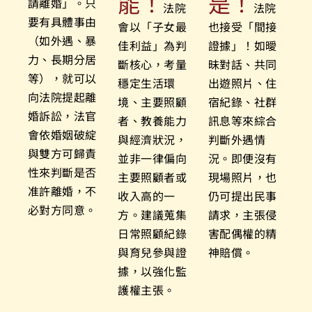
能！
是！
請離婚」。只
法院
法院
要有具體事由
會以「子女最
也接受「間接
（如外遇、暴
佳利益」為判
證據」！如曖
力、長期分居
斷核心，考量
昧對話、共同
等），就可以
穩定生活環
出遊照片、住
向法院提起離
境、主要照顧
宿紀錄、社群
婚訴訟，法官
者、教養能力
訊息等來綜合
會依婚姻破綻
與經濟狀況，
判斷外遇情
與雙方可歸責
並非一律偏向
況。即便沒有
性來判斷是否
主要照顧者或
現場照片，也
准許離婚，不
收入高的一
仍可提出民事
必對方同意。
方。建議蒐集
請求，主張侵
日常照顧紀錄
害配偶權的精
與育兒參與證
神賠償。
據，以強化監
護權主張。