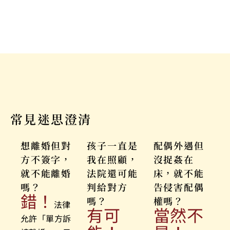
常見迷思澄清
想離婚但對
孩子一直是
配偶外遇但
方不簽字，
我在照顧，
沒捉姦在
就不能離婚
法院還可能
床，就不能
嗎？
判給對方
告侵害配偶
錯！
嗎？
權嗎？
法律
有可
當然不
允許「單方訴