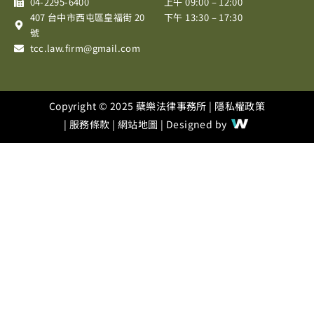
04-2295-6400
上午 09:00 – 12:00
k
a
407 台中市西屯區皇福街 20
下午 13:30 – 17:30
m
號
tcc.law.firm@gmail.com
Copyright © 2025 蘗樂法律事務所 |
隱私權政策
|
服務條款
|
網站地圖
| Designed by