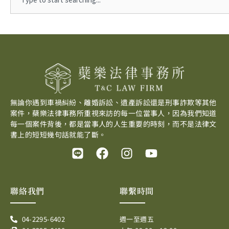
無論你遇到車禍糾紛、離婚訴訟、遺產訴訟還是刑事詐欺等其他
案件，蘗樂法律事務所重視來訪的每一位當事人，因為我們知道
每一個案件背後，都是當事人的人生重要的時刻，而不是法律文
書上的短短幾句話就能了斷。
L
F
I
Y
i
a
n
o
n
c
s
u
e
e
t
t
聯絡我們
聯繫時間
b
a
u
o
g
b
04-2295-6402
週一至週五
o
r
e