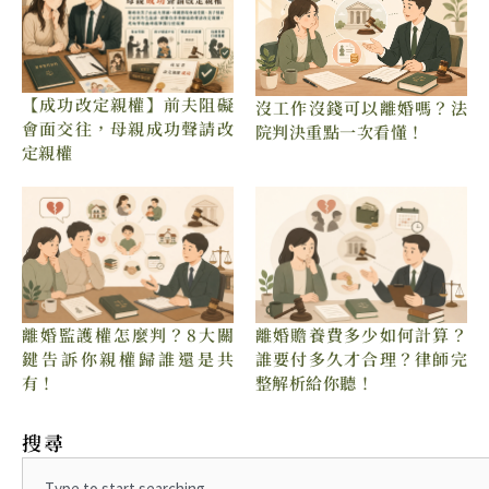
【成功改定親權】前夫阻礙
沒工作沒錢可以離婚嗎？法
會面交往，母親成功聲請改
院判決重點一次看懂！
定親權
離婚贍養費多少如何計算？
離婚監護權怎麼判？8大關
誰要付多久才合理？律師完
鍵告訴你親權歸誰還是共
整解析給你聽！
有！
搜尋
Search