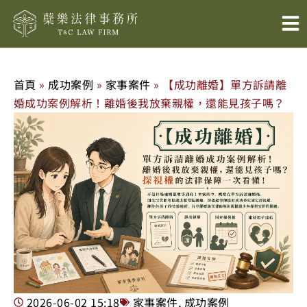
跳
至
主
要
內
首頁
»
成功案例
»
家事案件
»
【成功離婚】單方訴請離
容
婚成功案例解析！離婚後我放棄親權，還能見孩子嗎？
2026-06-02
15:18
家事案件
,
成功案例