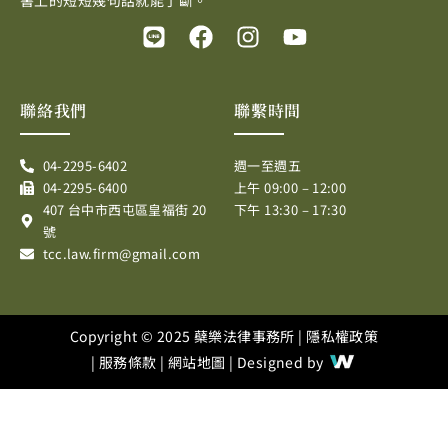
L
F
I
Y
i
a
n
o
n
c
s
u
e
e
t
t
聯絡我們
聯繫時間
b
a
u
o
g
b
04-2295-6402
週一至週五
o
r
e
04-2295-6400
上午 09:00 – 12:00
k
a
407 台中市西屯區皇福街 20
下午 13:30 – 17:30
m
號
tcc.law.firm@gmail.com
Copyright © 2025 蘗樂法律事務所 |
隱私權政策
|
服務條款
|
網站地圖
| Designed by