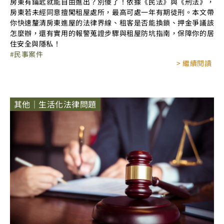
房東有鑰匙就能自由進出？別傻了！依據《民法》與《刑法》，
房東若未經同意擅闖租屋處所，最高可處一年有期徒刑。本文帶
你快速釐清房東進屋的法律界線、租客是否能換鎖、押金爭議該
怎麼辦，還有實用的報警蒐證步驟與租屋防坑指南，保障你的居
住安全與隱私！
民事案件
> 繼續閱讀
其他｜生活化法律問題