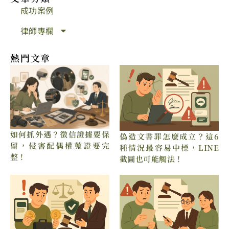
成功案例
律師專欄
熱門文章
如何抓外遇？徵信證據要保
偽造文書罪怎麼成立？這6
留，侵害配偶權蒐證要完
種情況最容易中標，LINE
整！
截圖也可能觸法！