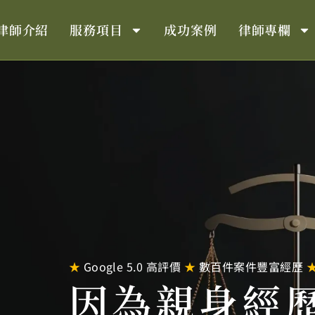
律師介紹
服務項目
成功案例
律師專欄
★
Google 5.0 高評價
★
數百件案件豐富經歷
因為親身經