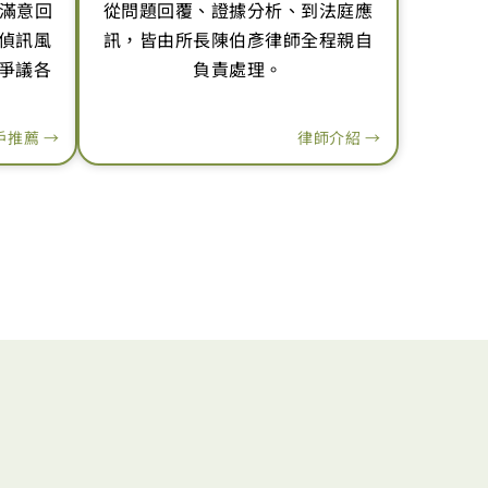
，滿意回
從問題回覆、證據分析、到法庭應
偵訊風
訊，皆由所長陳伯彥律師全程親自
爭議各
負責處理。
戶推薦 →
律師介紹 →