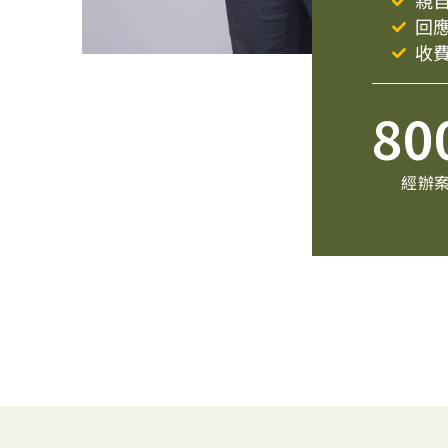
親
回
收
80
經辦