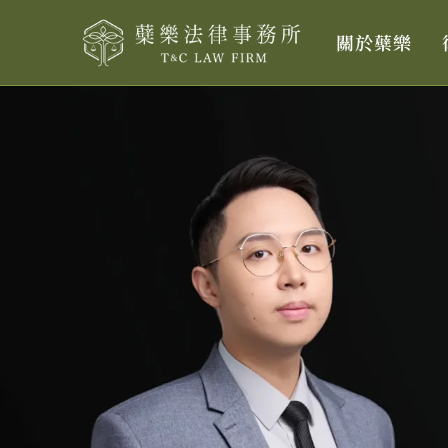
跳
關於蘗樂
至
主
要
內
容