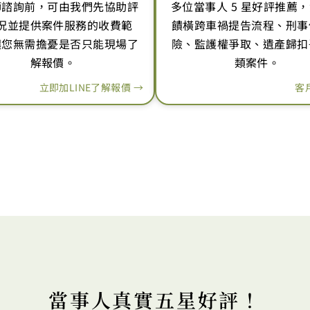
師諮詢前，可由我們先協助評
多位當事人 5 星好評推薦
況並提供案件服務的收費範
饋橫跨車禍提告流程、刑事
讓您無需擔憂是否只能現場了
險、監護權爭取、遺產歸扣
解報價。
類案件。
立即加LINE了解報價 →
客
當事人真實五星好評！