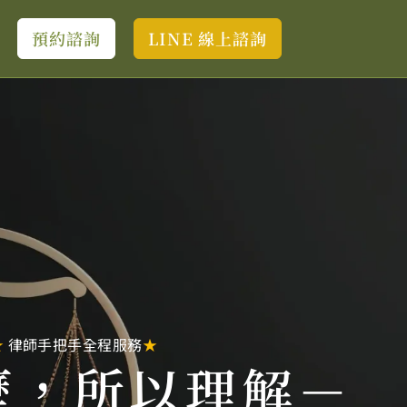
預約諮詢
LINE 線上諮詢
★
律師
手把手全程服務
★
歷，
所以理解－