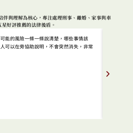
以陪伴與理解為核心，專注處理刑事、離婚、家事與車
五星好評推薦的法律後盾。
、可能的風險一條一條說清楚，哪些事情該
一開始有
有人可以在旁協助說明，不會突然消失，非常
結果朋友
事務所裡
而且非常
在過程中
更能清楚的
給我最合