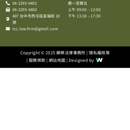
o
g
b
04-2295-6402
週一至週五
o
r
e
04-2295-6400
上午 09:00 – 12:00
k
a
407 台中市西屯區皇福街 20
下午 13:30 – 17:30
m
號
tcc.law.firm@gmail.com
Copyright © 2025 蘗樂法律事務所 |
隱私權政策
|
服務條款
|
網站地圖
| Designed by