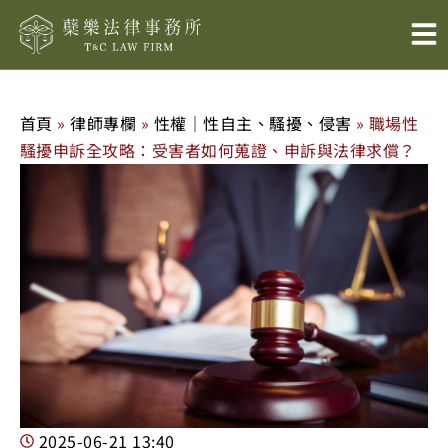
跳
至
主
要
內
首頁
»
律師專欄
»
性權｜性自主、騷擾、侵害
»
職場性
容
騷擾申訴全攻略：受害者如何蒐證、申訴與法律求償？
2025-06-21
13:40