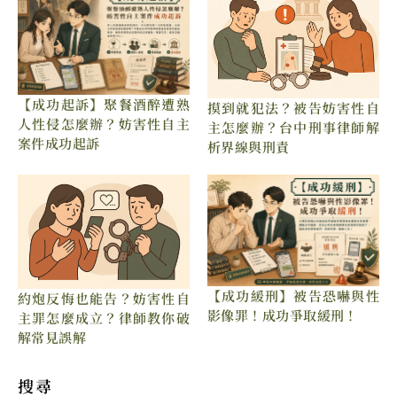
【成功起訴】聚餐酒醉遭熟
摸到就犯法？被告妨害性自
人性侵怎麼辦？妨害性自主
主怎麼辦？台中刑事律師解
案件成功起訴
析界線與刑責
【成功緩刑】被告恐嚇與性
約炮反悔也能告？妨害性自
影像罪！成功爭取緩刑！
主罪怎麼成立？律師教你破
解常見誤解
搜尋