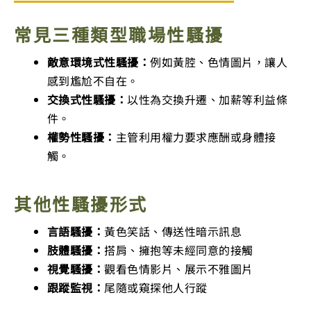
常見三種類型職場性騷擾
敵意環境式性騷擾：
例如黃腔、色情圖片，讓人
感到尷尬不自在。
交換式性騷擾：
以性為交換升遷、加薪等利益條
件。
權勢性騷擾：
主管利用權力要求應酬或身體接
觸。
其他性騷擾形式
言語騷擾：
黃色笑話、傳送性暗示訊息
肢體騷擾：
搭肩、擁抱等未經同意的接觸
視覺騷擾：
觀看色情影片、展示不雅圖片
跟蹤監視：
尾隨或窺探他人行蹤