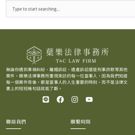
Search
無論你遇到車禍糾紛、離婚訴訟、遺產訴訟還是刑事詐欺等其他
案件，蘗樂法律事務所重視來訪的每一位當事人，因為我們知道
每一個案件背後，都是當事人的人生重要的時刻，而不是法律文
書上的短短幾句話就能了斷。
L
F
I
Y
i
a
n
o
n
c
s
u
e
e
t
t
聯絡我們
聯繫時間
b
a
u