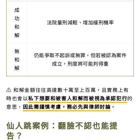
成
功
法院量刑減輕、增加緩刑機率
和
解
無
仍能爭取不起訴或無罪，但若被認為案件
和
成立，刑度將可能判得重
解
⚠️ 和解金額往往高達數十萬至上百萬，且實務上有
時也會以
私下想要和被害人和解而被視為承認犯行
的
意思，
因此需謹慎考慮，務必先與律師討論
。
仙人跳案例：翻臉不認也能提
告？