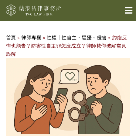
跳
至
主
要
內
首頁
»
律師專欄
»
性權｜性自主、騷擾、侵害
»
約炮反
容
悔也能告？妨害性自主罪怎麼成立？律師教你破解常見
誤解