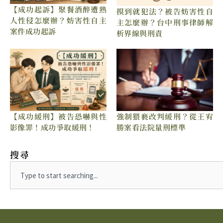
【成功起訴】聚餐酒醉遭熟
摸到就犯法？被告妨害性自
人性侵怎麼辦？妨害性自主
主怎麼辦？台中刑事律師解
案件成功起訴
析界線與刑責
強制猥褻改判緩刑？從王宥
【成功緩刑】被告恐嚇與性
勝案看法院量刑標準
影像罪！成功爭取緩刑！
搜尋
Search