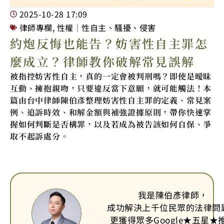
2025-10-28
17:09
律師專欄
,
性權｜性自主、騷擾、侵害
約炮反悔也能告？妨害性自主罪怎
麼成立？律師教你破解常見誤解
被指控妨害性自主，真的一定會被判刑嗎？即使是曖昧
互動、擁抱親吻，只要違反當下意願，就可能觸法！本
篇由台中律師陳伯彥整理妨害性自主罪的定義、常見案
例、追訴時效、和解金額與補強證據原則，帶你快速掌
握如何判斷是否構罪，以及若成為被告該如何自保、爭
取不起訴處分。
我是陳伯彥律師，
成功解決上千位民眾的法律問
更獲得眾多Google
★
五星
★