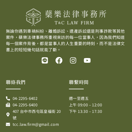
無論你遇到車禍糾紛、離婚訴訟、遺產訴訟還是刑事詐欺等其他
案件，蘗樂法律事務所重視來訪的每一位當事人，因為我們知道
每一個案件背後，都是當事人的人生重要的時刻，而不是法律文
書上的短短幾句話就能了斷。
L
F
I
Y
i
a
n
o
n
c
s
u
e
e
t
t
聯絡我們
聯繫時間
b
a
u
o
g
b
04-2295-6402
週一至週五
o
r
e
04-2295-6400
上午 09:00 – 12:00
k
a
407 台中市西屯區皇福街 20
下午 13:30 – 17:30
m
號
tcc.law.firm@gmail.com