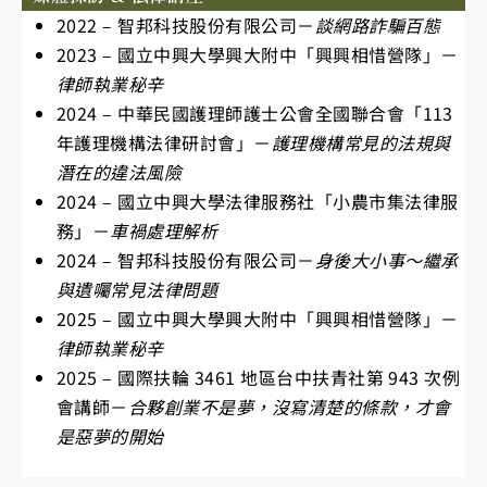
2022 – 智邦科技股份有限公司－
談網路詐騙百態
2023
–
國立中興大學興大附中「興興相惜營隊」－
律師執業秘辛
2024
–
中華民國護理師護士公會全國聯合會「113
年護理機構法律研討會」－
護理機構常見的法規與
潛在的違法風險
2024
–
國立中興大學法律服務社「小農市集法律服
務」－
車禍處理解析
2024
–
智邦科技股份有限公司－
身後大小事～繼承
與遺囑常見法律問題
2025
–
國立中興大學興大附中「興興相惜營隊」－
律師執業秘辛
2025
–
國際扶輪 3461 地區台中扶青社第 943 次例
會講師－
合夥創業不是夢，
沒寫清楚的條款，才會
是惡夢的開始