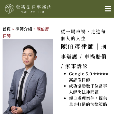
跳
至
主
要
內
首頁
»
律師介紹
»
陳伯彥
從一場車禍，走進每
容
律師
個人的人生
陳伯彥律師｜
刑
事辯護 / 車禍賠償
/ 家事訴訟
Google 5.0 ⭐⭐⭐⭐⭐
高評價律師
成功協助數千位當事
人解決法律問題
親自處理案件，提供
量身打造的法律策略