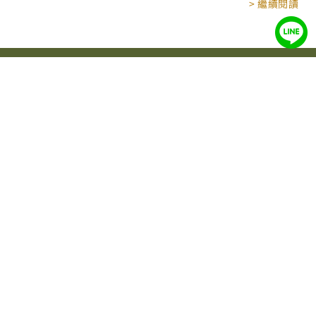
> 繼續閱讀
無論你遇到車禍糾紛、離婚訴訟、遺產訴訟還是刑事詐欺等其他
案件，蘗樂法律事務所重視來訪的每一位當事人，因為我們知道
每一個案件背後，都是當事人的人生重要的時刻，而不是法律文
書上的短短幾句話就能了斷。
L
F
I
Y
i
a
n
o
n
c
s
u
e
e
t
t
聯絡我們
聯繫時間
b
a
u
o
g
b
04-2295-6402
週一至週五
o
r
e