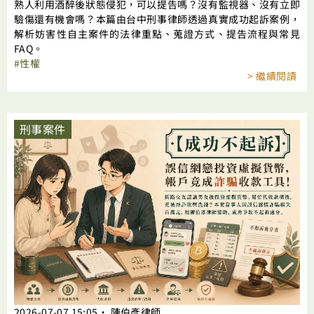
熟人利用酒醉後狀態侵犯，可以提告嗎？沒有監視器、沒有立即
驗傷還有機會嗎？本篇由台中刑事律師透過真實成功起訴案例，
解析妨害性自主案件的法律重點、蒐證方式、提告流程與常見
FAQ。
性權
> 繼續閱讀
刑事案件
2026-07-07
15:05
‧
陳伯彥律師