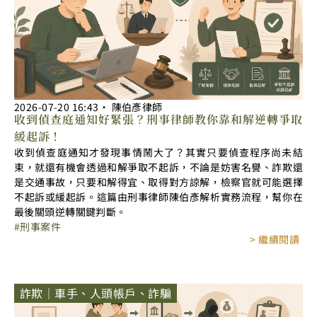
2026-07-20
16:43
‧
陳伯彥律師
收到偵查庭通知好緊張？刑事律師教你靠和解逆轉爭取
緩起訴！
收到偵查庭通知才發現事情鬧大了？其實只要偵查程序尚未結
束，就還有機會透過和解爭取不起訴，不論是妨害名譽、詐欺還
是交通事故，只要和解得宜、取得對方諒解，檢察官就可能選擇
不起訴或緩起訴。這篇由刑事律師陳伯彥解析實務流程，幫你在
最後關頭逆轉關鍵判斷。
刑事案件
> 繼續閱讀
詐欺｜車手、人頭帳戶、詐騙