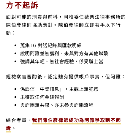
方不起訴
面對可能的刑責與前科，阿雅委任蘗樂法律事務所的
陳伯彥律師協助應對。陳伯彥律師立即著手以下行
動：
蒐集 IG 對話紀錄與匯款明細
說明阿雅並無獲利、未與對方有其他聯繫
強調其年輕、無社會經驗，係受騙上當
經檢察官審酌後，認定雖有提供帳戶事實，但阿雅：
係誤信「中獎訊息」，主觀上無犯意
未獲取任何金錢報酬
與詐團無共謀、亦未參與詐騙流程
綜合考量，
我們陳伯彥律師
成功為阿雅爭
取到不起
訴
。