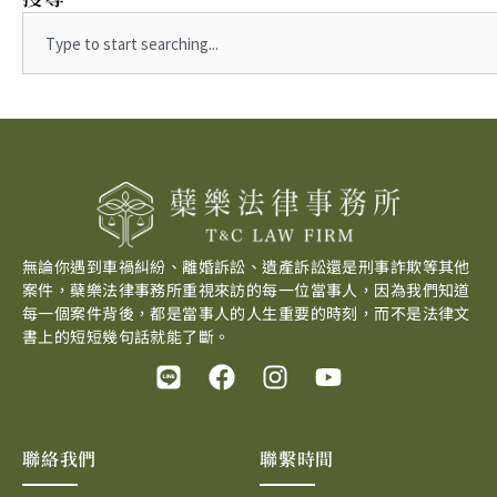
Search
無論你遇到車禍糾紛、離婚訴訟、遺產訴訟還是刑事詐欺等其他
案件，蘗樂法律事務所重視來訪的每一位當事人，因為我們知道
每一個案件背後，都是當事人的人生重要的時刻，而不是法律文
書上的短短幾句話就能了斷。
L
F
I
Y
i
a
n
o
n
c
s
u
e
e
t
t
聯絡我們
聯繫時間
b
a
u