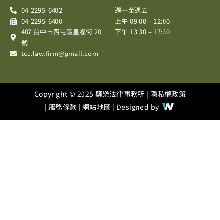
o
g
b
04-2295-6402
週一至週五
o
r
e
04-2295-6400
上午 09:00 – 12:00
k
a
407 台中市西屯區皇福街 20
下午 13:30 – 17:30
m
號
tcc.law.firm@gmail.com
Copyright © 2025 蘗樂法律事務所 |
隱私權政策
|
服務條款
|
網站地圖
| Designed by