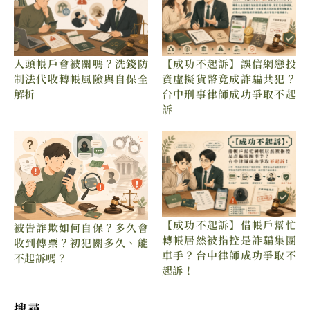
【成功不起訴】誤信網戀投
人頭帳戶會被關嗎？洗錢防
資虛擬貨幣竟成詐騙共犯？
制法代收轉帳風險與自保全
台中刑事律師成功爭取不起
解析
訴
【成功不起訴】借帳戶幫忙
被告詐欺如何自保？多久會
轉帳居然被指控是詐騙集團
收到傳票？初犯關多久、能
車手？台中律師成功爭取不
不起訴嗎？
起訴！
搜尋