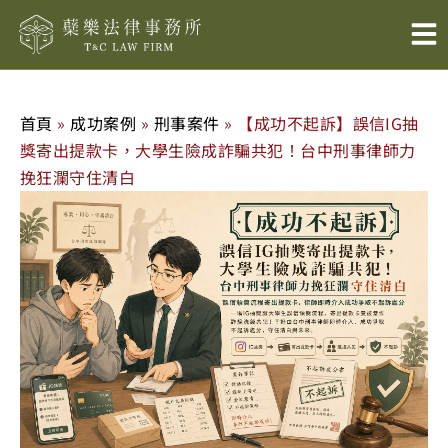
跳
至
主
要
內
首頁
»
成功案例
»
刑事案件
»
【成功不起訴】誤信IG抽
容
獎寄出提款卡，大學生險成詐騙共犯！台中刑事律師力
挽狂瀾守住清白