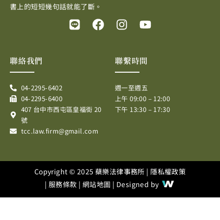
書上的短短幾句話就能了斷。
L
F
I
Y
i
a
n
o
n
c
s
u
e
e
t
t
聯絡我們
聯繫時間
b
a
u
o
g
b
04-2295-6402
週一至週五
o
r
e
04-2295-6400
上午 09:00 – 12:00
k
a
407 台中市西屯區皇福街 20
下午 13:30 – 17:30
m
號
tcc.law.firm@gmail.com
Copyright © 2025 蘗樂法律事務所 |
隱私權政策
|
服務條款
|
網站地圖
| Designed by