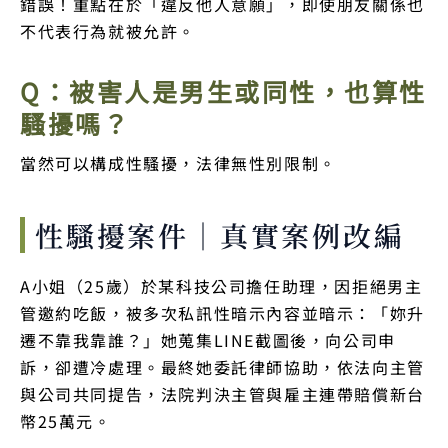
錯誤！重點在於「違反他人意願」，即使朋友關係也
不代表行為就被允許。
Q：被害人是男生或同性，也算性
騷擾嗎？
當然可以構成性騷擾，法律無性別限制。
性騷擾案件｜真實案例改編
A小姐（25歲）於某科技公司擔任助理，因拒絕男主
管邀約吃飯，被多次私訊性暗示內容並暗示：「妳升
遷不靠我靠誰？」她蒐集LINE截圖後，向公司申
訴，卻遭冷處理。最終她委託律師協助，依法向主管
與公司共同提告，法院判決主管與雇主連帶賠償新台
幣25萬元。