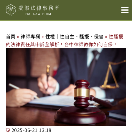
跳
至
主
要
內
首頁
»
律師專欄
»
性權｜性自主、騷擾、侵害
»
性騷擾
容
的法律責任與申訴全解析！台中律師教你如何自保！
2025-06-21
13:18