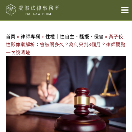
跳
至
主
要
內
首頁
»
律師專欄
»
性權｜性自主、騷擾、侵害
»
黃子佼
容
性影像案解析：會被關多久？為何只判8個月？律師觀點
一次說清楚