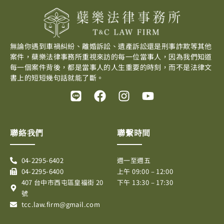
無論你遇到車禍糾紛、離婚訴訟、遺產訴訟還是刑事詐欺等其他
案件，蘗樂法律事務所重視來訪的每一位當事人，因為我們知道
每一個案件背後，都是當事人的人生重要的時刻，而不是法律文
書上的短短幾句話就能了斷。
L
F
I
Y
i
a
n
o
n
c
s
u
e
e
t
t
聯絡我們
聯繫時間
b
a
u
o
g
b
04-2295-6402
週一至週五
o
r
e
04-2295-6400
上午 09:00 – 12:00
k
a
407 台中市西屯區皇福街 20
下午 13:30 – 17:30
m
號
tcc.law.firm@gmail.com