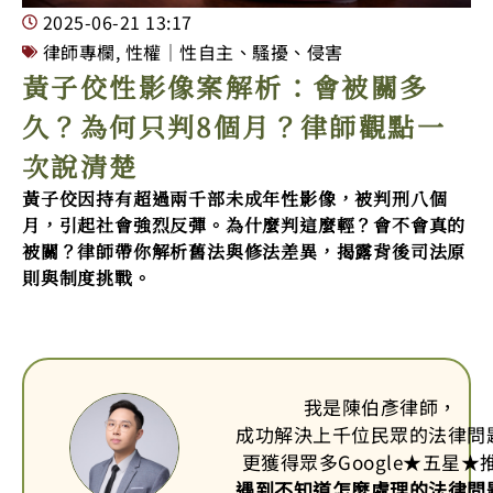
2025-06-21
13:17
律師專欄
,
性權｜性自主、騷擾、侵害
黃子佼性影像案解析：會被關多
久？為何只判8個月？律師觀點一
次說清楚
黃子佼因持有超過兩千部未成年性影像，被判刑八個
月，引起社會強烈反彈。為什麼判這麼輕？會不會真的
被關？律師帶你解析舊法與修法差異，揭露背後司法原
則與制度挑戰。
我是陳伯彥律師，
成功解決上千位民眾的法律問
更獲得眾多Google
★
五星
★
遇到不知道怎麼處理的法律問