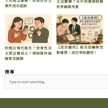
人性侵怎麼辦？妨害性自主
主怎麼辦？台中刑事律師解
案件成功起訴
析界線與刑責
【成功緩刑】被告恐嚇與性
約炮反悔也能告？妨害性自
影像罪！成功爭取緩刑！
主罪怎麼成立？律師教你破
解常見誤解
搜尋
Search