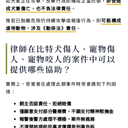
如犬隻正在攻擊，反擊行為即構成正當防衛，
即使造
成犬隻傷亡，也不負法律責任
。
惟若已脫離危險仍持續攻擊或報復行為，則
可能構成
虐待動物，涉及《動保法》責任
。
律師在比特犬傷人、寵物傷
人、寵物咬人的案件中可以
提供哪些協助？
實務上，受害者在處理此類事件時常會遇到下列困
境：
飼主否認責任、拒絕賠償
僅願意支付部分醫療費，不願支付精神慰撫金
報警後警方處理不積極，案件無進展
不清楚該提起民事求償還是刑事告訴