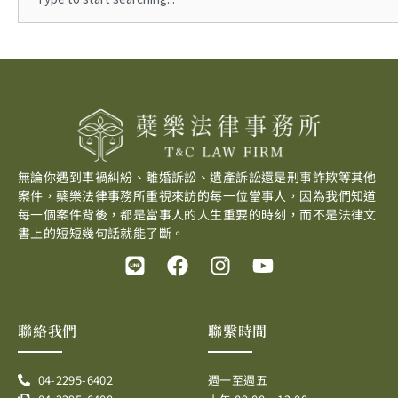
無論你遇到車禍糾紛、離婚訴訟、遺產訴訟還是刑事詐欺等其他
案件，蘗樂法律事務所重視來訪的每一位當事人，因為我們知道
每一個案件背後，都是當事人的人生重要的時刻，而不是法律文
書上的短短幾句話就能了斷。
L
F
I
Y
i
a
n
o
n
c
s
u
e
e
t
t
聯絡我們
聯繫時間
b
a
u
o
g
b
04-2295-6402
週一至週五
o
r
e