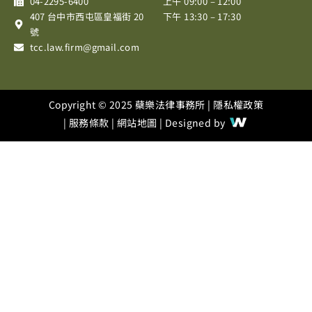
04-2295-6400
上午 09:00 – 12:00
k
a
407 台中市西屯區皇福街 20
下午 13:30 – 17:30
m
號
tcc.law.firm@gmail.com
Copyright © 2025 蘗樂法律事務所 |
隱私權政策
|
服務條款
|
網站地圖
| Designed by