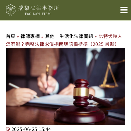
跳
至
主
要
內
首頁
»
律師專欄
»
其他｜生活化法律問題
»
比特犬咬人
容
怎麼辦？完整法律求償指南與賠償標準（2025 最新）
2025-06-25
15:44