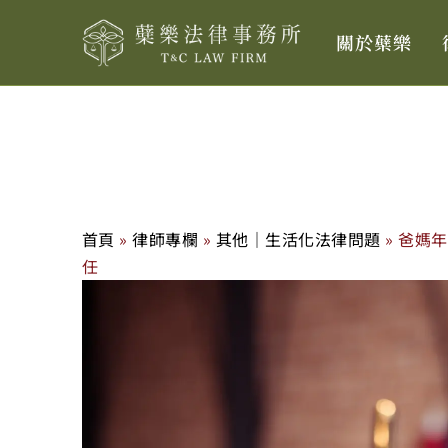
跳
關於蘗樂
至
主
要
內
容
首頁
»
律師專欄
»
其他｜生活化法律問題
»
爸媽年
任