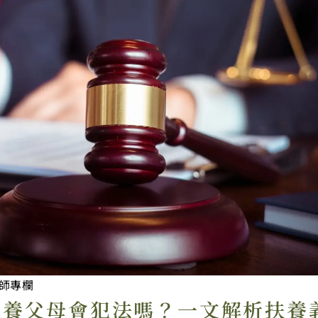
師專欄
不養父母會犯法嗎？一文解析扶養