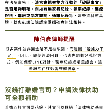
在法院實務上，
法官會觀察雙方互動的「破裂事實」
是否足夠明確
，例如
有無家暴紀錄、報案紀錄、醫療
證明、鄰居或親友證詞、通訊紀錄
等，這些資料愈具
體，就愈能讓法院認定婚姻確實無法維持。
陳伯彥律師提醒
很多案件並非因金錢不足被駁回，
而是因「證據力不
足」
，因此，即使經濟困難，也應先規劃好蒐證方
式，例如
保留LINE對話、醫療紀錄或鄰里證言，這
些細節往往影響整體勝率
。
沒錢打離婚官司？申請法律扶助
可全額補助
若擔心打官司要花錢，其實可以透過「法律扶助基金