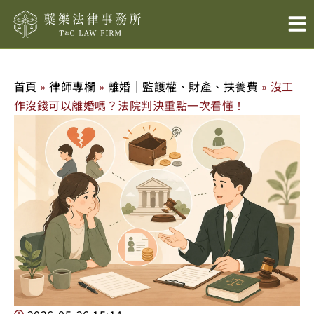
跳
至
主
要
內
首頁
»
律師專欄
»
離婚｜監護權、財產、扶養費
»
沒工
容
作沒錢可以離婚嗎？法院判決重點一次看懂！