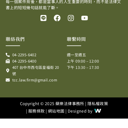
每一個案件背後，都是當事人的人生重要的時刻，而不是法律文
書上的短短幾句話就能了斷。
L
F
I
Y
i
a
n
o
n
c
s
u
e
e
t
t
聯絡我們
聯繫時間
b
a
u
o
g
b
04-2295-6402
週一至週五
o
r
e
04-2295-6400
上午 09:00 – 12:00
k
a
407 台中市西屯區皇福街 20
下午 13:30 – 17:30
m
號
tcc.law.firm@gmail.com
Copyright © 2025 蘗樂法律事務所 |
隱私權政策
|
服務條款
|
網站地圖
| Designed by