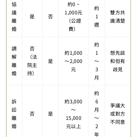
協
約0 ~
約
議
1,000元
雙方共
是
否
1
離
（公證
識清楚
週
婚
費）
約
調
否
約1,000
1
想先談
解
（法
是
～2,000
～
和但有
離
院主
元
3
歧見
婚
持）
月
約
訴
約3,000
6
爭議大
訟
～
月
否
是
或對方
離
15,000
～
不同意
婚
元以上
2
年