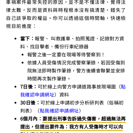
車禍案件最常失控的原因，並不是不懂法律、覺得法
律太難，反而是資料與時程根本沒有搞清楚，錯失了
自己該爭取的權益。你可以透過這個時間軸，快速檢
視目前進度：
當下：
報警、 叫救護車、拍照蒐證、記錄對方資
料、找目擊者、備份行車紀錄器
報警之後一定要在現場等待警察到！
依據人員受傷情況完成警察筆錄，若因受傷到
院無法即時製作筆錄，警方後續會聯繫並安排
時間再次製作筆錄。
7日後：
可於線上向警方申請道路事故現場圖（
點
我確認申請網址
）資料
30日後：
可於線上申請初步分析研判表（俗稱初
判表）（
點我確認申請網址
）
6個月內：
要提出刑事告訴過失傷害，超過無法再
提出，但提出要件為：我方有人受傷時才可以向