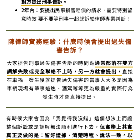
對方提出刑事告訴
。
2年內：要提出
民事損害賠償的請求，需要特別留
意時效 要不要等刑事一起起訴給律師專業判斷！
陳律師實務經驗：
什麼時候會提出過失傷
害告訴？
大家提告刑事過失傷害告訴的時間點
通常都
落在雙方
調解
失敗或完全聯絡不上時，另一方就會提出，
直接
在車禍一發生後就提告過失傷害的當事人大多是因為
車禍現場有肇事逃逸、酒駕等等更為嚴重的實際行為
發生時才會直接提出。
有時候大家會因為「我覺得我沒錯」這個想法上而讓
整個訴訟或是調解無法順利進行下去，
但實務上其實
真正要做的是：留好證據、清楚時程、說法一致。以