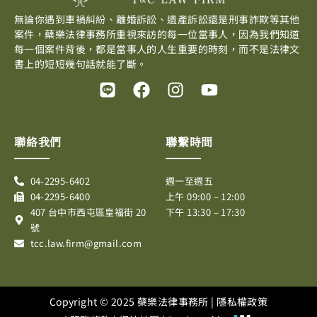
無論你遇到車禍糾紛、離婚訴訟、遺產訴訟還是刑事詐欺等其他
案件，蘗樂法律事務所重視來訪的每一位當事人，因為我們知道
每一個案件背後，都是當事人的人生重要的時刻，而不是法律文
書上的短短幾句話就能了斷。
L
F
I
Y
i
a
n
o
n
c
s
u
e
e
t
t
聯絡我們
聯繫時間
b
a
u
o
g
b
04-2295-6402
週一至週五
o
r
e
04-2295-6400
上午 09:00 – 12:00
k
a
407 台中市西屯區皇福街 20
下午 13:30 – 17:30
m
號
tcc.law.firm@gmail.com
Copyright © 2025 蘗樂法律事務所 |
隱私權政策