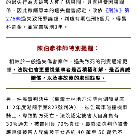
的過失行為與被害人死亡結果間，具有相當因果關
係，因此撤銷原本的過失傷害認定，改依
《刑法》第
276條
過失致死罪論處，判處有期徒刑6個月，得易
科罰金，並宣告緩刑3年。
陳伯彥律師特別提醒：
相較於一般過失傷害案件，過失致死的刑責通常更
重
，法院也會更重視肇事者是否積極和解、是否真誠
賠償，以及事故後的處理態度。
另一件民事判決中（臺灣士林地方法院內湖簡易庭
112年度湖簡字第823號判決），被告駕車碰撞機車
騎士，導致對方死亡。法院認定被害人自身負有
30％過失，被告則負 70％責任。最終法院判命被告
應賠償被害人配偶及子女各約 40 萬至 50 萬元不