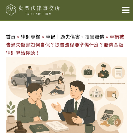
跳
至
主
要
內
首頁
»
律師專欄
»
車禍｜過失傷害、損害賠償
»
車禍被
容
告過失傷害如何自保？提告流程要準備什麼？賠償金額
律師算給你聽！