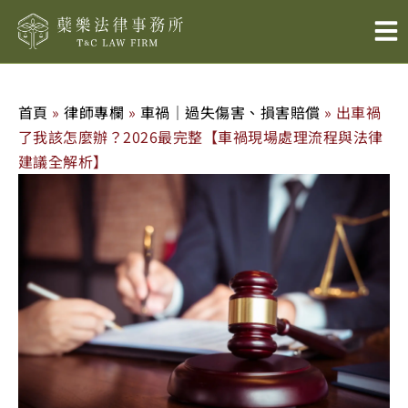
跳
至
主
要
內
首頁
»
律師專欄
»
車禍｜過失傷害、損害賠償
»
出車禍
容
了我該怎麼辦？2026最完整【車禍現場處理流程與法律
建議全解析】