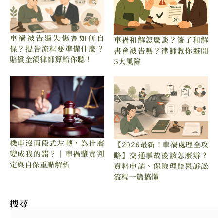
車禍被告過失傷害如何自
車禍和解怎麼談？簽了和解
保？提告流程要準備什麼？
書會被告嗎？律師教你避開
賠償金額律師算給你聽！
5大風險
機車沒兩段式左轉，為什麼
【2026最新！車禍處理全攻
變成我的錯？｜車禍肇責判
略】交通事故後該怎麼辦？
定與自保重點解析
資料申請、保險理賠與訴訟
流程一篇搞懂
搜尋
Search