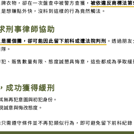
名牌衣物，卻在一次盤查中被警方查獲，
被依違反商標法第
只是想賺點外快，沒料到這樣的行為竟然觸法。
求刑事律師協助
只是擺個攤，卻可能因此留下前科或遭法院判刑
。透過朋友
團隊。
初犯、販售數量有限、態度誠懇具悔意，這些都成為爭取緩
，成功獲得緩刑
其無再犯意圖與初犯身份。
現誠意與悔改態度。
她只需遵守條件並不再犯類似行為，即可避免留下前科紀錄