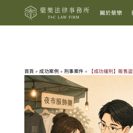
跳
關於蘗樂
至
主
要
內
容
首頁
»
成功案例
»
刑事案件
»
【成功緩刑】販售盜