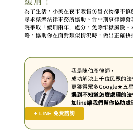
緩刑！
為了生活，小美在夜市販售仿冒衣物卻不慎
尋求蘗樂法律事務所協助。台中刑事律師發
院爭取「緩刑兩年」處分，免除牢獄風險。
略，協助你在面對類似情況時，做出正確抉
我是陳伯彥律師，
成功解決上千位民眾的法
更獲得眾多Google
★
五
遇到不知道怎麼處理的法
加line讓我們幫你協助處
+ LINE 免費諮詢