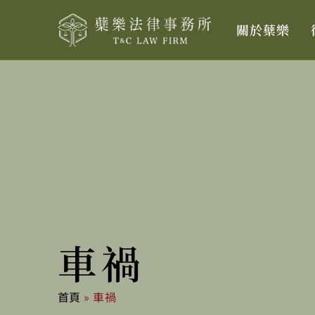
跳
關於蘗樂
至
主
要
內
容
車禍
首頁
»
車禍