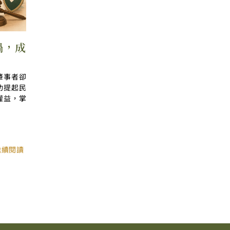
禍，成
肇事者卻
功提起民
權益，掌
繼續閱讀