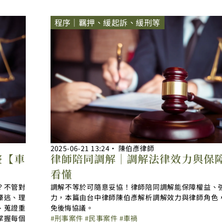
程序｜羈押、緩起訴、緩刑等
2025-06-21
13:24
‧
陳伯彥律師
整【車
律師陪同調解｜調解法律效力與保
】
看懂
？不管對
調解不等於可隨意妥協！律師陪同調解能保障權益、
肇逃、理
力，本篇由台中律師陳伯彥解析調解效力與律師角色
、蒐證重
免後悔協議。
掌握每個
刑事案件
民事案件
車禍