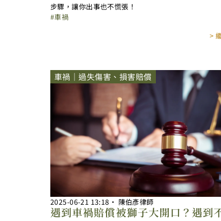
步驟，讓你出事也不慌張！
車禍
>
車禍｜過失傷害、損害賠償
2025-06-21
13:18
‧
陳伯彥律師
遇到車禍賠償被獅子大開口？遇到