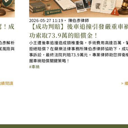
2026-05-27
11:19
‧
陳伯彥律師
駕！成
【成功判賠】後車追撞引發嚴重車
功索取73.9萬的賠償金！
伯彥解析
小王遭後車追撞造成頸椎重傷，手術費用高達百萬，
駕風險與
拒絕賠償？在蘗樂法律事務所陳伯彥律師協助下，成
事訴訟，最終法院判賠73.9萬元。專業律師助您捍衛
握車禍賠償關鍵策略！
車禍
 繼續閱讀
> 