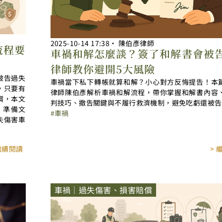
2025-10-14
17:38
‧
陳伯彥律師
流程要
車禍和解怎麼談？簽了和解書會被
！
律師教你避開5大風險
被告過失
車禍當下私下轉帳就算和解？小心對方反悔提告！本
，只要有
律師陳伯彥解析車禍和解流程，帶你掌握和解書內容
償，本文
判技巧、撤告關鍵與不履行救濟機制，避免吃虧還被告
、準備文
車禍
失傷害車
 繼續閱讀
> 
車禍｜過失傷害、損害賠償