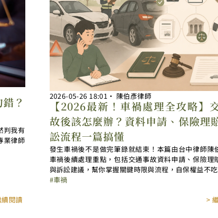
2026-05-26
18:01
‧
陳伯彥律師
的錯？
【2026最新！車禍處理全攻略】
故後該怎麼辦？資料申請、保險理
然判我有
訟流程一篇搞懂
專業律師
發生車禍後不是做完筆錄就結束！本篇由台中律師陳
車禍後續處理重點，包括交通事故資料申請、保險理
與訴訟建議，幫你掌握關鍵時限與流程，自保權益不吃
車禍
 繼續閱讀
> 