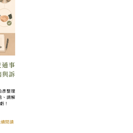
交通事
賠與訴
伯彥整理
賠、調解
虧！
繼續閱讀