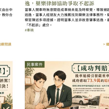
逸，蘗樂律師協助爭取不起訴
文由台中
當事人開車時無意間造成車禍未能及時察覺，導致被
，教你合
逃逸，當事人經朋友大力推薦找到蘗樂法律事務所，
察官陳述多項證據，證明當事人並非故意肇事逃逸，
「不起訴」處分。
車禍
 繼續閱讀
> 
民事案件