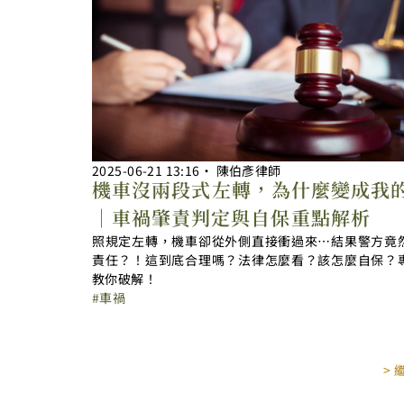
2025-06-21
13:16
‧
陳伯彥律師
機車沒兩段式左轉，為什麼變成我
｜車禍肇責判定與自保重點解析
照規定左轉，機車卻從外側直接衝過來…結果警方竟
責任？！這到底合理嗎？法律怎麼看？該怎麼自保？
教你破解！
車禍
>