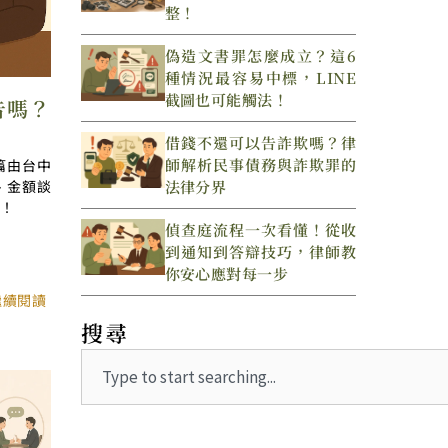
整！
偽造文書罪怎麼成立？這6
種情況最容易中標，LINE
截圖也可能觸法！
告嗎？
借錢不還可以告詐欺嗎？律
師解析民事債務與詐欺罪的
篇由台中
、金額談
法律分界
！
偵查庭流程一次看懂！從收
到通知到答辯技巧，律師教
你安心應對每一步
繼續閱讀
搜尋
Search