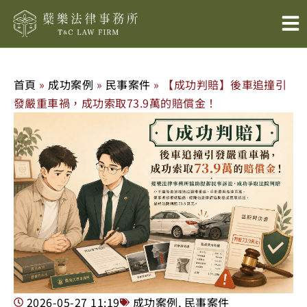
跳
至
主
要
內
首頁
»
成功案例
»
民事案件
»
【成功判賠】後車追撞引
容
發嚴重車禍，成功索取73.9萬的賠償金！
2026-05-27
11:19
成功案例
,
民事案件