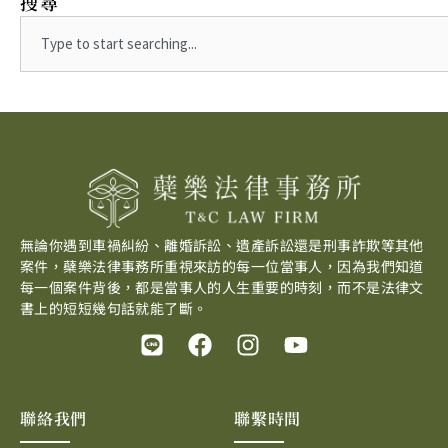
搜尋
Search
無論你遇到車禍糾紛、離婚訴訟、遺產訴訟還是刑事詐欺等其他
案件，蘗樂法律事務所重視來訪的每一位當事人，因為我們知道
每一個案件背後，都是當事人的人生重要的時刻，而不是法律文
書上的短短幾句話就能了斷。
L
F
I
Y
i
a
n
o
n
c
s
u
e
e
t
t
聯絡我們
聯繫時間
b
a
u