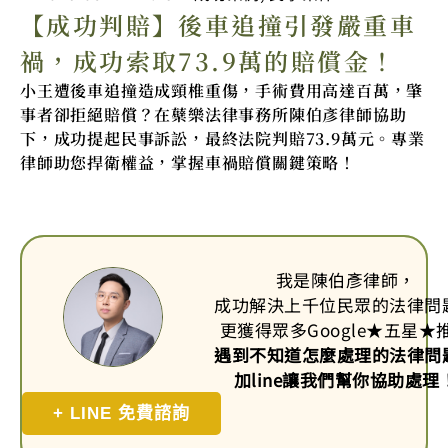
【成功判賠】後車追撞引發嚴重車
禍，成功索取73.9萬的賠償金！
小王遭後車追撞造成頸椎重傷，手術費用高達百萬，肇
事者卻拒絕賠償？在蘗樂法律事務所陳伯彥律師協助
下，成功提起民事訴訟，最終法院判賠73.9萬元。專業
律師助您捍衛權益，掌握車禍賠償關鍵策略！
我是陳伯彥律師，
成功解決上千位民眾的法律問
更獲得眾多Google
★
五星
★
遇到不知道怎麼處理的法律問
加line讓我們幫你協助處理
+ LINE 免費諮詢