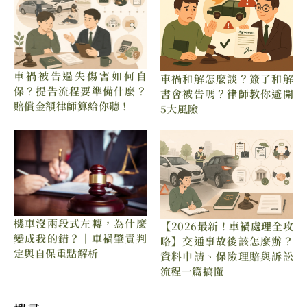
車禍被告過失傷害如何自
車禍和解怎麼談？簽了和解
保？提告流程要準備什麼？
書會被告嗎？律師教你避開
賠償金額律師算給你聽！
5大風險
機車沒兩段式左轉，為什麼
【2026最新！車禍處理全攻
變成我的錯？｜車禍肇責判
略】交通事故後該怎麼辦？
定與自保重點解析
資料申請、保險理賠與訴訟
流程一篇搞懂