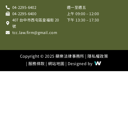
o
g
b
04-2295-6402
週一至週五
o
r
e
04-2295-6400
上午 09:00 – 12:00
k
a
407 台中市西屯區皇福街 20
下午 13:30 – 17:30
m
號
tcc.law.firm@gmail.com
Copyright © 2025 蘗樂法律事務所 |
隱私權政策
|
服務條款
|
網站地圖
| Designed by