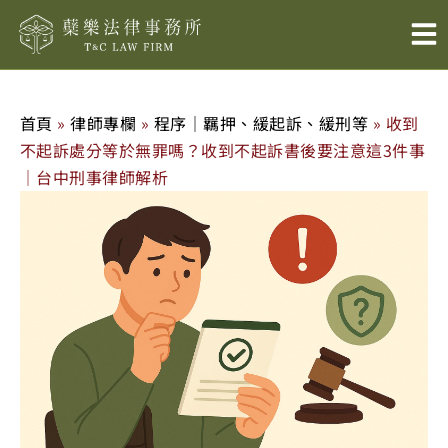
跳
至
主
要
內
首頁
»
律師專欄
»
程序｜羈押、緩起訴、緩刑等
»
收到
容
不起訴處分等於無罪嗎？收到不起訴書後要注意這3件事
｜台中刑事律師解析