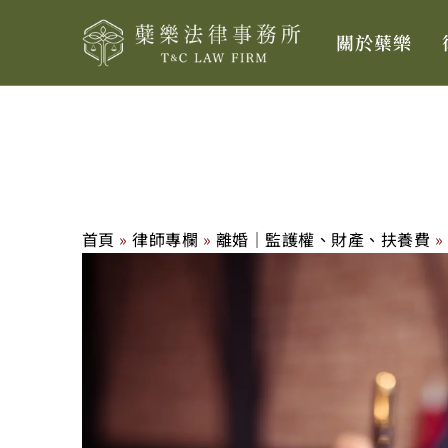
跳
關於蘗樂
至
主
要
內
容
首頁
»
律師專欄
»
離婚｜監護權、財產、扶養費
»