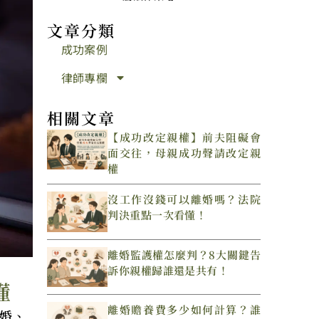
文章分類
成功案例
律師專欄
相關文章
【成功改定親權】前夫阻礙會
面交往，母親成功聲請改定親
權
沒工作沒錢可以離婚嗎？法院
判決重點一次看懂！
離婚監護權怎麼判？8大關鍵告
訴你親權歸誰還是共有！
懂
離婚贍養費多少如何計算？誰
婚、