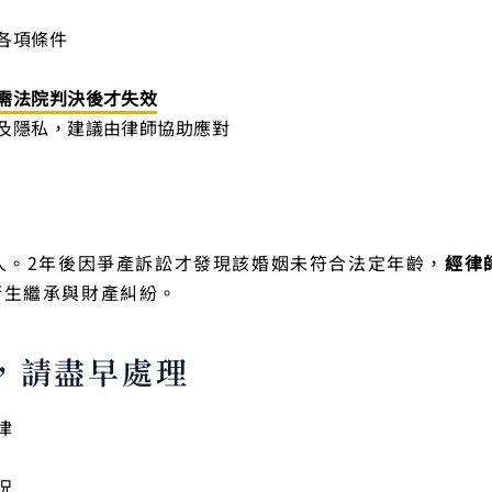
各項條件
需法院判決後才失效
及隱私，建議由律師協助應對
人。2年後因爭產訴訟才發現該婚姻未符合法定年齡，
經律
衍生繼承與財產糾紛。
，請盡早處理
律
況