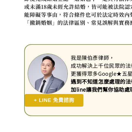
或未滿18歲未經允許結婚，皆可能被法院
能障礙等事由，符合條件也可於法定時效內
「撤銷婚姻」的法律區別、常見誤解與實務
我是陳伯彥律師，
成功解決上千位民眾的法
更獲得眾多Google
★
五
遇到不知道怎麼處理的法
加line讓我們幫你協助處
+ LINE 免費諮詢