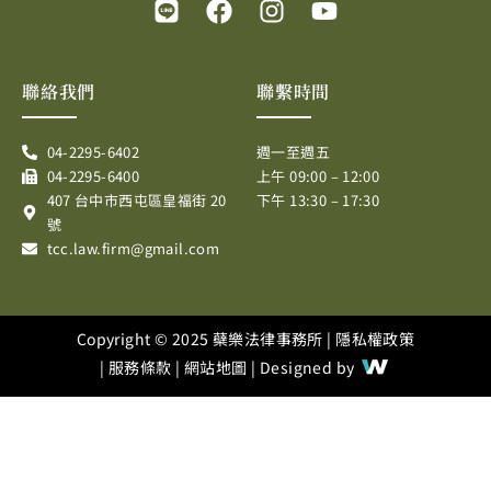
L
F
I
Y
i
a
n
o
n
c
s
u
e
e
t
t
聯絡我們
聯繫時間
b
a
u
o
g
b
04-2295-6402
週一至週五
o
r
e
04-2295-6400
上午 09:00 – 12:00
k
a
407 台中市西屯區皇福街 20
下午 13:30 – 17:30
m
號
tcc.law.firm@gmail.com
Copyright © 2025 蘗樂法律事務所 |
隱私權政策
|
服務條款
|
網站地圖
| Designed by