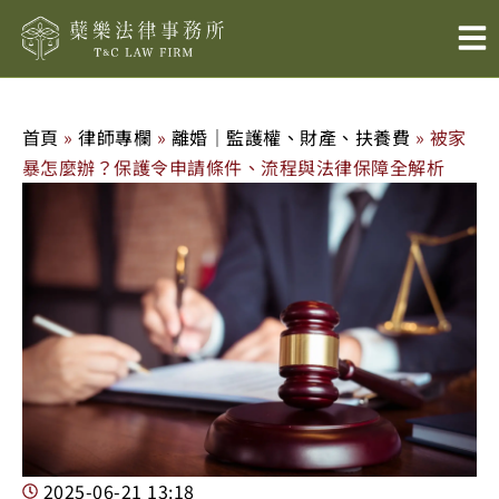
跳
至
主
要
內
首頁
»
律師專欄
»
離婚｜監護權、財產、扶養費
»
被家
容
暴怎麼辦？保護令申請條件、流程與法律保障全解析
2025-06-21
13:18