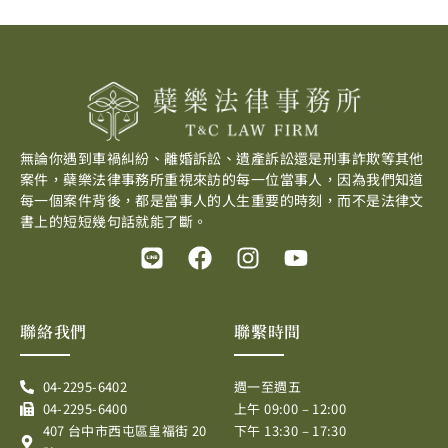
無論你遇到車禍糾紛、離婚訴訟、遺產訴訟還是刑事詐欺等其他
案件，蘗樂法律事務所重視來訪的每一位當事人，因為我們知道
每一個案件背後，都是當事人的人生重要的時刻，而不是法律文
書上的短短幾句話就能了斷。
L
F
I
Y
i
a
n
o
n
c
s
u
e
e
t
t
聯絡我們
聯繫時間
b
a
u
o
g
b
04-2295-6402
週一至週五
o
r
e
04-2295-6400
上午 09:00 – 12:00
k
a
407 台中市西屯區皇福街 20
下午 13:30 – 17:30