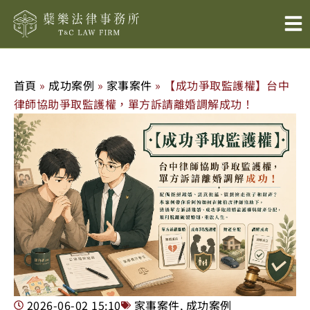
跳
至
主
要
內
首頁
»
成功案例
»
家事案件
»
【成功爭取監護權】台中
容
律師協助爭取監護權，單方訴請離婚調解成功！
2026-06-02
15:10
家事案件
,
成功案例