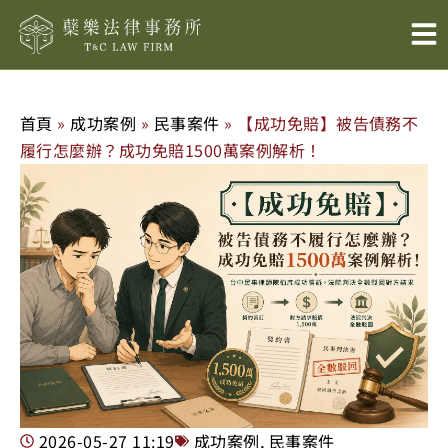
跳
至
主
要
內
首頁
»
成功案例
»
民事案件
»
【成功免賠】被告債務不
容
履行怎麼辦？成功免賠1500萬案例解析！
2026-05-27
11:19
成功案例
,
民事案件