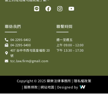
L
F
I
Y
i
a
n
o
n
c
s
u
e
e
t
t
聯絡我們
聯繫時間
b
a
u
o
g
b
04-2295-6402
週一至週五
o
r
e
04-2295-6400
上午 09:00 – 12:00
k
a
407 台中市西屯區皇福街 20
下午 13:30 – 17:30
m
號
tcc.law.firm@gmail.com
Copyright © 2025 蘗樂法律事務所 |
隱私權政策
|
服務條款
|
網站地圖
| Designed by