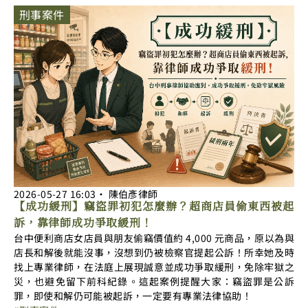
Page
Page
Page
Page
刑事案件
2026-05-27
16:03
‧
陳伯彥律師
【成功緩刑】竊盜罪初犯怎麼辦？超商店員偷東西被起
訴，靠律師成功爭取緩刑！
台中便利商店女店員與朋友偷竊價值約 4,000 元商品，原以為與
店長和解後就能沒事，沒想到仍被檢察官提起公訴！所幸她及時
找上專業律師，在法庭上展現誠意並成功爭取緩刑，免除牢獄之
災，也避免留下前科紀錄。這起案例提醒大家：竊盜罪是公訴
罪，即使和解仍可能被起訴，一定要有專業法律協助！