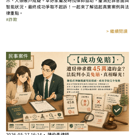
示、人頭帳戶成疑。幸好家屬及時找律師協助，釐清犯罪意圖與
智能狀況，最終成功爭取不起訴！一起來了解這起真實案例與法
律重點。
詐欺
> 繼續閱讀
民事案件
2026-05-27
16:14
‧
陳伯彥律師