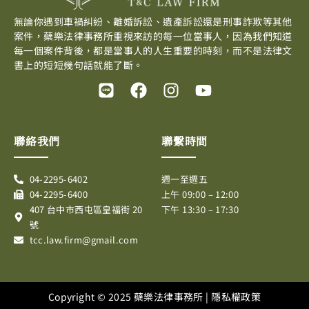
無論你遇到車禍糾紛、離婚訴訟、遺產訴訟還是刑事詐欺等其他
案件，蘗樂法律事務所重視來訪的每一位當事人，因為我們知道
每一個案件背後，都是當事人的人生重要的時刻，而不是法律文
書上的短短幾句話就能了斷。
L
F
I
Y
i
a
n
o
n
c
s
u
e
e
t
t
聯絡我們
聯繫時間
b
a
u
o
g
b
04-2295-6402
週一至週五
o
r
e
04-2295-6400
上午 09:00 – 12:00
k
a
407 台中市西屯區皇福街 20
下午 13:30 – 17:30
m
號
tcc.law.firm@gmail.com
Copyright © 2025 蘗樂法律事務所 |
隱私權政策