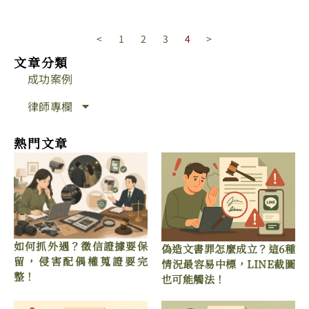
<
1
2
3
4
>
文章分類
成功案例
律師專欄
熱門文章
如何抓外遇？徵信證據要保
偽造文書罪怎麼成立？這6種
留，侵害配偶權蒐證要完
情況最容易中標，LINE截圖
整！
也可能觸法！