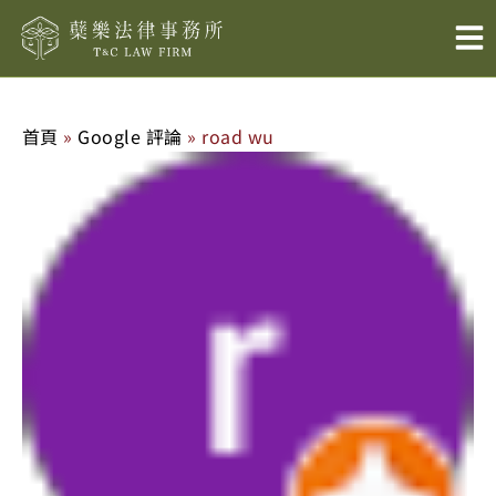
跳
至
主
要
內
首頁
»
Google 評論
»
road wu
容