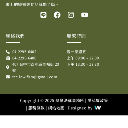
書上的短短幾句話就能了斷。
L
F
I
Y
i
a
n
o
n
c
s
u
e
e
t
t
聯絡我們
聯繫時間
b
a
u
o
g
b
04-2295-6402
週一至週五
o
r
e
04-2295-6400
上午 09:00 – 12:00
k
a
407 台中市西屯區皇福街 20
下午 13:30 – 17:30
m
號
tcc.law.firm@gmail.com
Copyright © 2025 蘗樂法律事務所 |
隱私權政策
|
服務條款
|
網站地圖
| Designed by