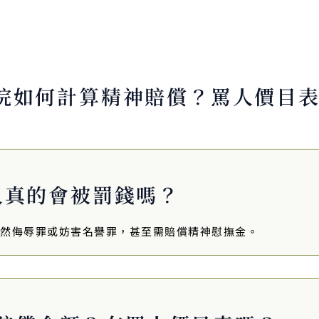
院如何計算精神賠償？罵人價目
人真的會被罰錢嗎？
然侮辱罪或妨害名譽罪，甚至需賠償精神慰撫金。