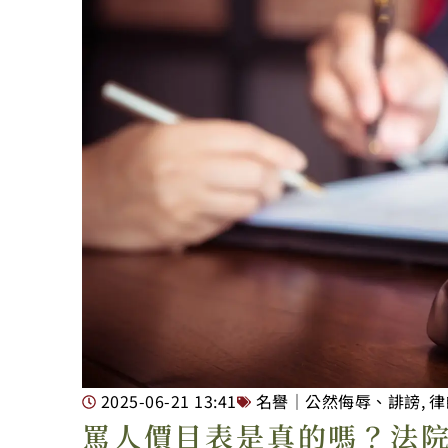
2025-06-21
13:41
名譽｜公然侮辱、誹謗
,
律
罵人價目表是真的嗎？法