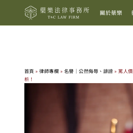
跳
關於蘗樂
至
主
要
內
容
首頁
»
律師專欄
»
名譽｜公然侮辱、誹謗
»
罵人價
析！