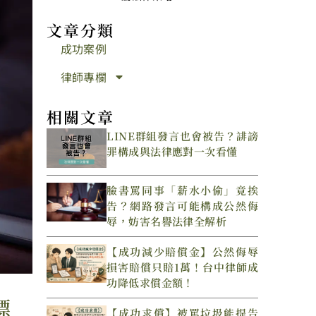
文章分類
成功案例
律師專欄
相關文章
LINE群組發言也會被告？誹謗
罪構成與法律應對一次看懂
臉書罵同事「薪水小偷」竟挨
告？網路發言可能構成公然侮
辱，妨害名譽法律全解析
【成功減少賠償金】公然侮辱
損害賠償只賠1萬！台中律師成
功降低求償金額！
標
【成功求償】被罵垃圾能提告