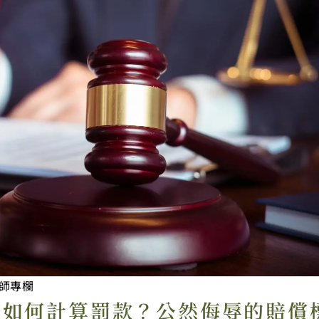
師專欄
院如何計算罰款？公然侮辱的賠償