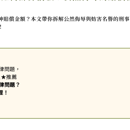
神賠償金額？本文帶你拆解公然侮辱與妨害名譽的刑事
！
律問題，
星
★
推薦
律問題？
理！