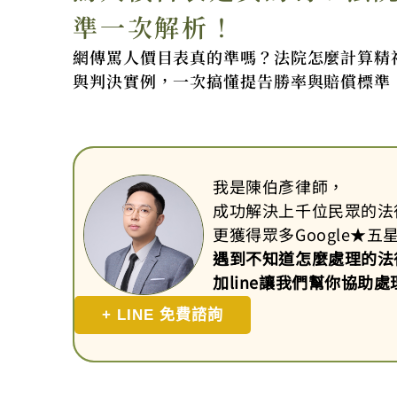
準一次解析！
網傳罵人價目表真的準嗎？法院怎麼計算精
與判決實例，一次搞懂提告勝率與賠償標準
我是陳伯彥律師，
成功解決上千位民眾的法
更獲得眾多Google
★
五
遇到不知道怎麼處理的法
加line讓我們幫你協助處
+ LINE 免費諮詢