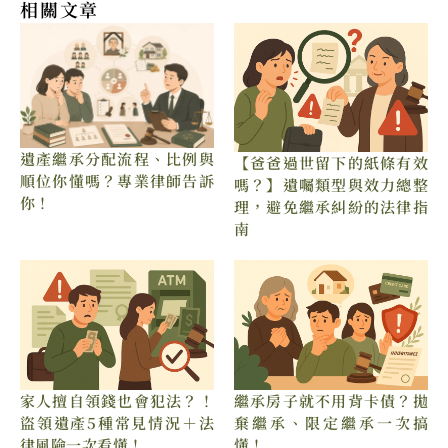
相關文章
遺產繼承分配流程、比例與
【爸爸過世留下的紙條有效
順位你懂嗎？專業律師告訴
嗎？】遺囑類型與效力總整
你！
理，避免繼承糾紛的法律指
南
家人擅自領錢也會犯法？！
繼承房子就不用背卡債？拋
盜領遺產5種常見情況＋法
棄繼承、限定繼承一次搞
律風險一次看懂！
懂！