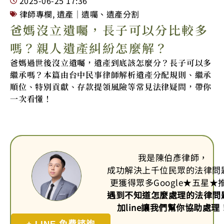
2025-06-25
17:36
律師專欄
,
遺產｜遺囑、遺產分割
爸媽沒立遺囑，長子可以分比較多
嗎？親人遺產糾紛怎麼解？
爸媽過世後沒立遺囑，遺產到底該怎麼分？長子可以多
繼承嗎？本篇由台中民事律師解析遺產分配規則、繼承
順位、特別貢獻、存款提領風險等常見法律疑問，帶你
一次看懂！
我是陳伯彥律師，
成功解決上千位民眾的法律問
更獲得眾多Google
★
五星
★
遇到不知道怎麼處理的法律問
加line讓我們幫你協助處理