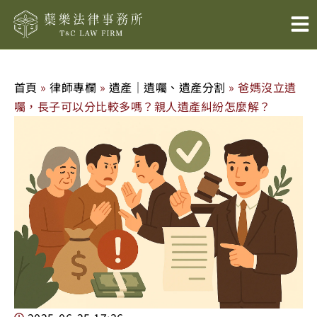
跳
至
主
要
內
首頁
»
律師專欄
»
遺產｜遺囑、遺產分割
»
爸媽沒立遺
容
囑，長子可以分比較多嗎？親人遺產糾紛怎麼解？