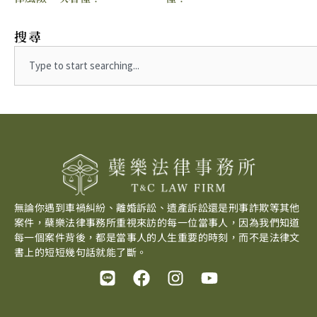
搜尋
Search
無論你遇到車禍糾紛、離婚訴訟、遺產訴訟還是刑事詐欺等其他
案件，蘗樂法律事務所重視來訪的每一位當事人，因為我們知道
每一個案件背後，都是當事人的人生重要的時刻，而不是法律文
書上的短短幾句話就能了斷。
L
F
I
Y
i
a
n
o
n
c
s
u