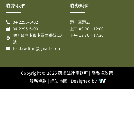
e
e
t
t
聯絡我們
聯繫時間
b
a
u
o
g
b
04-2295-6402
週一至週五
o
r
e
04-2295-6400
上午 09:00 – 12:00
k
a
407 台中市西屯區皇福街 20
下午 13:30 – 17:30
m
號
tcc.law.firm@gmail.com
Copyright © 2025 蘗樂法律事務所 |
隱私權政策
|
服務條款
|
網站地圖
| Designed by