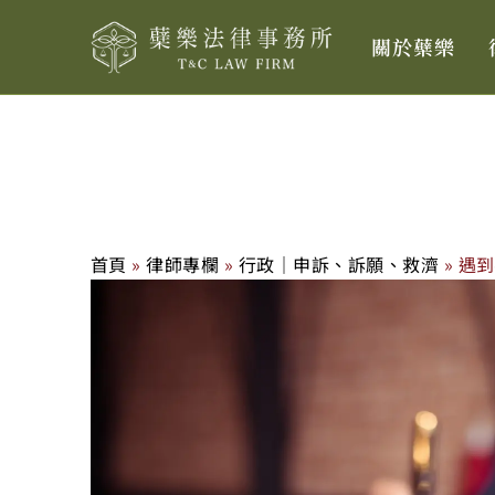
跳
關於蘗樂
至
主
要
內
容
首頁
»
律師專欄
»
行政｜申訴、訴願、救濟
»
遇到