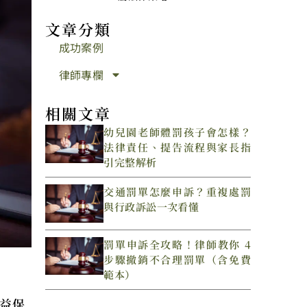
文章分類
成功案例
律師專欄
相關文章
幼兒園老師體罰孩子會怎樣？
法律責任、提告流程與家長指
引完整解析
交通罰單怎麼申訴？重複處罰
與行政訴訟一次看懂
罰單申訴全攻略！律師教你 4
步驟撤銷不合理罰單（含免費
範本）
益保