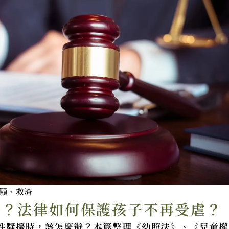
願、救濟
辦？法律如何保護孩子不再受虐？
性騷擾時，該怎麼辦？本篇整理《幼照法》、《兒童權