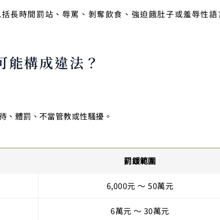
包括長時間罰站、辱罵、剝奪飲食、強迫餓肚子或羞辱性語
可能構成違法？
待、體罰、不當管教或性騷擾。
罰鍰範圍
6,000元 ～ 50萬元
6萬元 ～ 30萬元