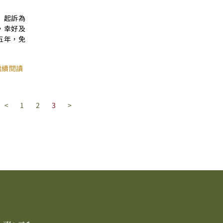
》起訴為
，幸好及
五年，免
 繼續閱讀
<
1
2
3
>