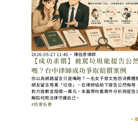
2026-05-27
11:40
‧
陳伯彥律師
【成功求償】被罵垃圾能提告公
嗎？台中律師成功爭取賠償案例
你以為網路留言只是嘴砲？一名女子發文抱怨消費體
網友留言辱罵「垃圾」，在律師協助下提告公然侮辱
對方道歉並賠償一萬元。本篇帶你看案件分析與提告
解如何用法律守護自己。
妨害名譽
>