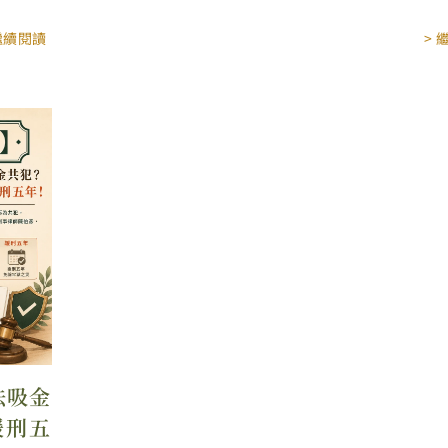
 繼續閱讀
> 
法吸金
緩刑五