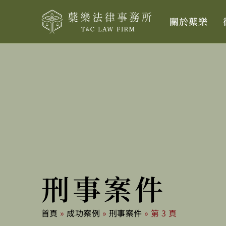
跳
關於蘗樂
至
主
要
內
容
刑事案件
首頁
»
成功案例
»
刑事案件
»
第 3 頁