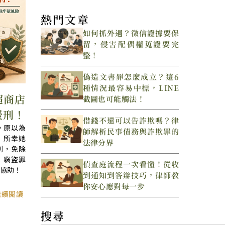
熱門文章
如何抓外遇？徵信證據要保
留，侵害配偶權蒐證要完
整！
偽造文書罪怎麼成立？這6
種情況最容易中標，LINE
超商店
截圖也可能觸法！
緩刑！
借錢不還可以告詐欺嗎？律
，原以為
師解析民事債務與詐欺罪的
！所幸她
法律分界
刑，免除
：竊盜罪
偵查庭流程一次看懂！從收
協助！
到通知到答辯技巧，律師教
你安心應對每一步
繼續閱讀
搜尋