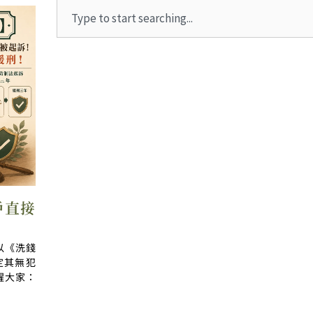
Search
戶直接
！
以《洗錢
定其無犯
醒大家：