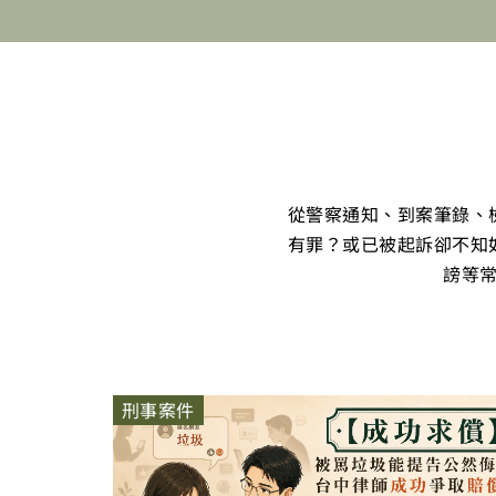
從警察通知、到案筆錄、
有罪？或已被起訴卻不知
謗等
刑事案件