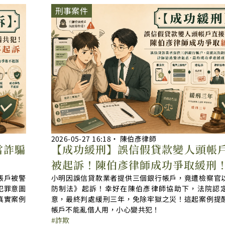
刑事案件
2026-05-27
16:18
‧
陳伯彥律師
當詐騙
【成功緩刑】誤信假貸款變人頭帳
被起訴！陳伯彥律師成功爭取緩刑
帳戶被警
小明因誤信貸款業者提供三個銀行帳戶，竟遭檢察官
犯罪意圖
防制法》起訴！幸好在陳伯彥律師協助下，法院認
真實案例
意，最終判處緩刑三年，免除牢獄之災！這起案例提
帳戶不能亂借人用，小心變共犯！
詐欺