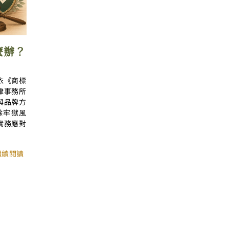
麼辦？
依《商標
律事務所
與品牌方
除牢獄風
實務應對
 繼續閱讀