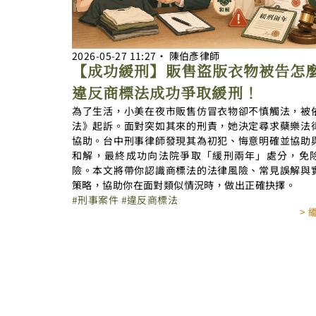
2026-05-27
11:27
‧
陳伯彥律師
【成功緩刑】販售盜版衣物被告怎
違反商標法成功爭取緩刑！
為了生活，小美在夜市販售仿冒衣物卻不慎觸法，被
法》起訴。面對突如其來的刑責，她決定尋求蘗樂法
協助。台中刑事律師發現其為初犯、悔意明確並協助
和解，最終成功向法院爭取「緩刑兩年」處分，免
險。本文將帶你認識商標法的法律風險、常見誤解與
策略，協助你在面對類似情況時，做出正確抉擇。
刑事案件
違反商標法
>