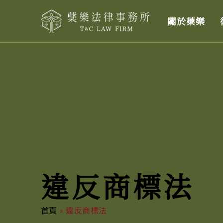
跳
關於蘗樂
至
主
要
內
容
違反商標法
首頁
»
違反商標法