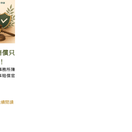
賠償只
！
事務所陳
事賠償官
繼續閱讀