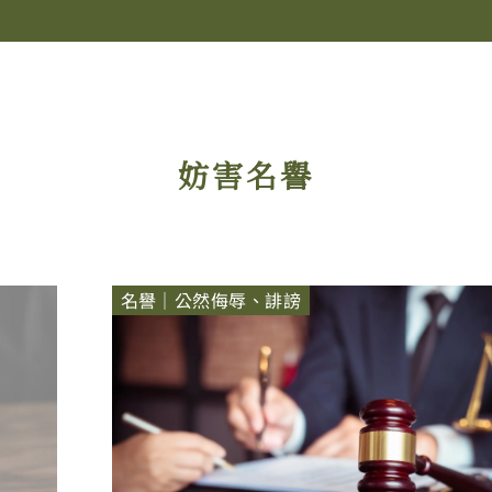
妨害名譽
名譽｜公然侮辱、誹謗