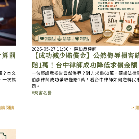
2026-05-27
11:30
‧
陳伯彥律師
計算罰
【成功減少賠償金】公然侮辱損害
！
賠1萬！台中律師成功降低求償金額
額？本文
一句髒話竟挨告公然侮辱？對方求償60萬，蘗樂法律
，一次搞
伯彥律師成功爭取僅賠1萬！看台中律師如何逆轉民
司。
妨害名譽
 繼續閱讀
> 