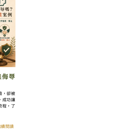
然侮辱
驗，卻被
，成功讓
流程，了
 繼續閱讀