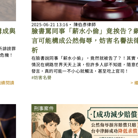
2025-06-21
13:16
‧
陳伯彥律師
構成與
臉書罵同事「薪水小偷」竟挨告？
言可能構成公然侮辱，妨害名譽法
析誹謗罪
析
的危機！
在臉書說同事「薪水小偷」，竟然就被告了？！其實
情況在網路世界天天上演，但許多人卻不知道，隨意
發言，真的可能一不小心就觸法，甚至吃上官司！
妨害名譽
 繼續閱讀
> 
刑事案件