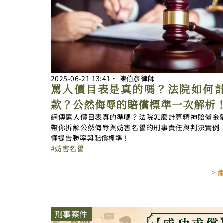
2025-06-21
13:41
‧
陳伯彥律師
罵人價目表是真的嗎？法院如何
款？公然侮辱的賠償標準一次解析
網傳罵人價目表真的準嗎？法院怎麼計算精神賠償金
帶你拆解公然侮辱與妨害名譽的刑事責任與判決實例
懂提告勝率與賠償標準！
妨害名譽
>
刑事案件