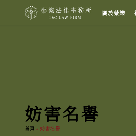
跳
關於蘗樂
至
主
要
內
容
妨害名譽
首頁
»
妨害名譽