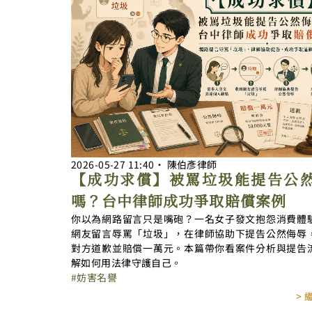
2026-05-27
11:40
‧
陳伯彥律師
【成功求償】被罵垃圾能提告公
嗎？台中律師成功爭取賠償案例
你以為網路留言只是嘴砲？一名女子發文抱怨消費體
網友留言辱罵「垃圾」，在律師協助下提告公然侮辱
對方道歉並賠償一萬元。本篇帶你看案件分析與提告
解如何用法律守護自己。
妨害名譽
>