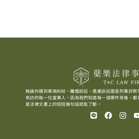
無論你遇到車禍糾紛、離婚訴訟、遺產訴訟還是刑事詐欺
來訪的每一位當事人，因為我們知道每一個案件背後，都
是法律文書上的短短幾句話就能了斷。
L
F
I
i
a
n
n
c
s
e
e
t