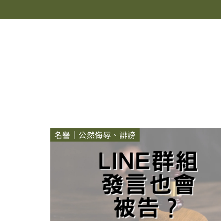
名譽｜公然侮辱、誹謗