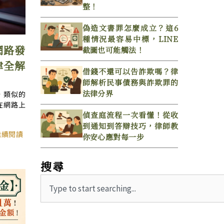
整！
偽造文書罪怎麼成立？這6
種情況最容易中標，LINE
網路發
截圖也可能觸法！
律全解
借錢不還可以告詐欺嗎？律
師解析民事債務與詐欺罪的
法律分界
，類似的
在網路上
偵查庭流程一次看懂！從收
到通知到答辯技巧，律師教
繼續閱讀
你安心應對每一步
搜尋
Search