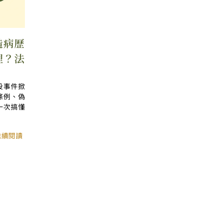
造病歷
理？法
役事件掀
條例、偽
一次搞懂
繼續閱讀