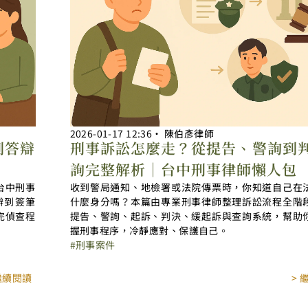
2026-01-17
12:36
‧
陳伯彥律師
到答辯
刑事訴訟怎麼走？從提告、警詢到
詢完整解析｜台中刑事律師懶人包
台中刑事
收到警局通知、地檢署或法院傳票時，你知道自己在
辯到簽筆
什麼身分嗎？本篇由專業刑事律師整理訴訟流程全階
完偵查程
提告、警詢、起訴、判決、緩起訴與查詢系統，幫助
握刑事程序，冷靜應對、保護自己。
刑事案件
 繼續閱讀
> 