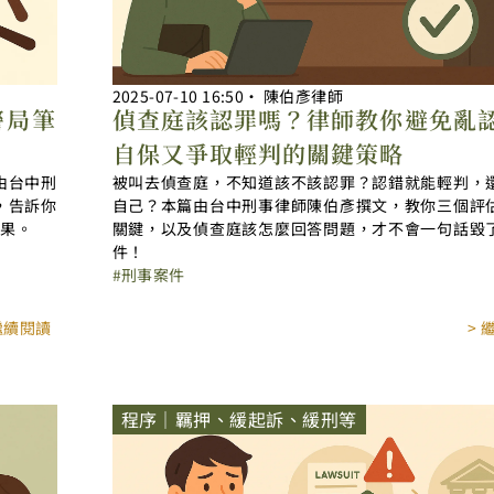
2025-07-10
16:50
‧
陳伯彥律師
警局筆
偵查庭該認罪嗎？律師教你避免亂
自保又爭取輕判的關鍵策略
由台中刑
被叫去偵查庭，不知道該不該認罪？認錯就能輕判，
，告訴你
自己？本篇由台中刑事律師陳伯彥撰文，教你三個評
結果。
關鍵，以及偵查庭該怎麼回答問題，才不會一句話毀
件！
刑事案件
 繼續閱讀
> 
程序｜羈押、緩起訴、緩刑等