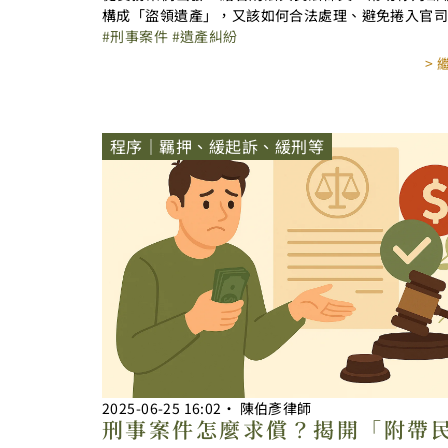
構成「盜領遺產」，又該如何合法處理、避免捲入官
刑事案件
遺產糾紛
>
程序｜羈押、緩起訴、緩刑等
2025-06-25
16:02
‧
陳伯彥律師
刑事案件怎麼求償？揭開「附帶