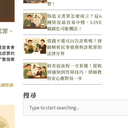
整！
偽造文書罪怎麼成立？這6
種情況最容易中標，LINE
截圖也可能觸法！
認罪、
借錢不還可以告詐欺嗎？律
師解析民事債務與詐欺罪的
還是會害
估認罪的
法律分界
了整個案
偵查庭流程一次看懂！從收
到通知到答辯技巧，律師教
你安心應對每一步
繼續閱讀
搜尋
Search