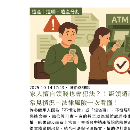
遺產｜遺囑、遺產分割
2025-10-14
17:43
‧
陳伯彥律師
家人擅自領錢也會犯法？！盜領遺
常見情況＋法律風險一次看懂！
許多繼承人因為「不懂法律」或「想省事」，不慎觸
偽造文書、竊盜等刑責。有的甚至以為幫忙處理後
權，結果卻反而背上官司。專辦台中遺產訴訟的陳伯
從實務案例出發，結合刑法與民法條文，幫助你判斷