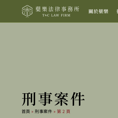
跳
關於蘗樂
至
主
要
內
容
刑事案件
首頁
»
刑事案件
»
第 2 頁