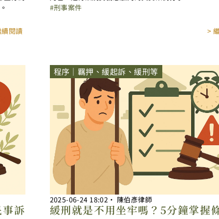
司。
刑事案件
 繼續閱讀
> 
程序｜羈押、緩起訴、緩刑等
2025-06-24
18:02
‧
陳伯彥律師
民事訴
緩刑就是不用坐牢嗎？5分鐘掌握