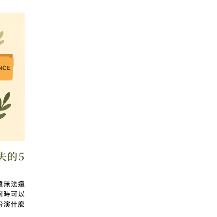
失的5
遠無法還
何時可以
扮演什麼