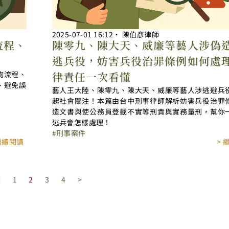
2025-07-01
16:12
‧
陳伯彥律師
流程、
陳零九、陳大天、威廉等藝人涉偽
逃兵役，妨害兵役治罪條例如何處
詢流程、
律責任一次看懂
、避免誤
藝人王大陸、陳零九、陳大天、威廉等藝人涉逃避兵
起社會關注！本篇由台中刑事律師解析妨害兵役治罪
造文書與使公務員登載不實等刑責與實務量刑，幫你
逃兵會怎樣處理！
刑事案件
 繼續閱讀
> 
<
1
2
3
4
>