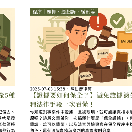
程序｜羈押、緩起訴、緩刑等
2025-07-03
15:38
‧
陳伯彥律師
產5種
【證據要如何保全？】避免證據消
種法律手段一次看懂！
犯侵占、
你知道刑事案件中證據一旦被破壞，就可能讓真相永
事就是授
原嗎？這篇文章帶你一次搞懂什麼是「保全證據」，
彥律師將
聲請、誰可以聲請，以及法官與檢察官在保全程序中
哪些行為
角色，還有法院實務怎麼判的真實案例分享。