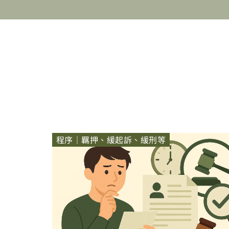
程序｜羈押、緩起訴、緩刑等