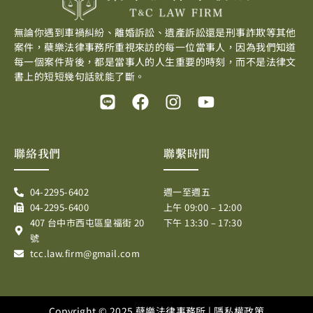
無論你遇到車禍糾紛、離婚訴訟、遺產訴訟還是刑事詐欺等其他
案件，蘗樂法律事務所重視來訪的每一位當事人，因為我們知道
每一個案件背後，都是當事人的人生重要的時刻，而不是法律文
書上的短短幾句話就能了斷。
L
F
I
Y
i
a
n
o
n
c
s
u
e
e
t
t
聯絡我們
聯繫時間
b
a
u
o
g
b
04-2295-6402
週一至週五
o
r
e
04-2295-6400
上午 09:00 – 12:00
k
a
407 台中市西屯區皇福街 20
下午 13:30 – 17:30
m
號
tcc.law.firm@gmail.com
Copyright © 2025 蘗樂法律事務所 |
隱私權政策