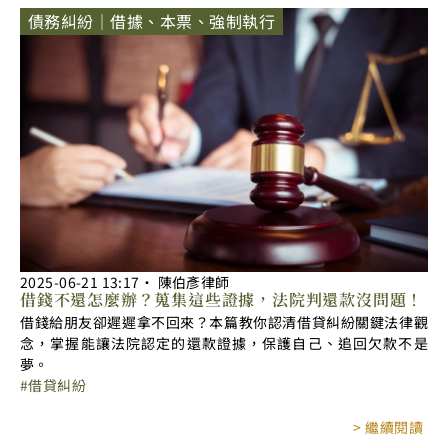
債務糾紛｜借據、本票、強制執行
2025-06-21
13:17
‧
陳伯彥律師
借錢不還怎麼辦？蒐集這些證據，法院判還款沒問題！
借錢給朋友卻遲遲拿不回來？本篇教你認清借貸糾紛關鍵法律觀
念，掌握能讓法院認定的還款證據，保護自己、追回欠款不是
夢。
借貸糾紛
> 繼續閱讀