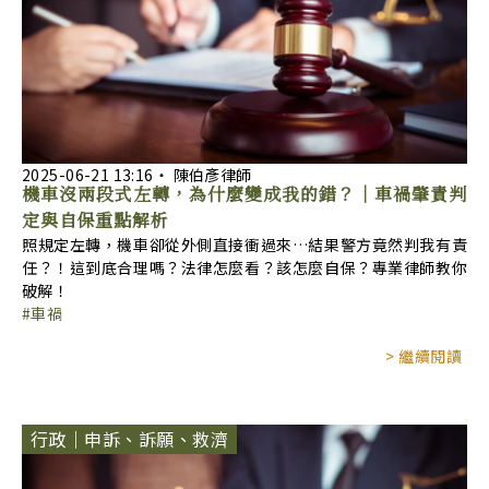
2025-06-21
13:16
‧
陳伯彥律師
機車沒兩段式左轉，為什麼變成我的錯？｜車禍肇責判
定與自保重點解析
照規定左轉，機車卻從外側直接衝過來…結果警方竟然判我有責
任？！這到底合理嗎？法律怎麼看？該怎麼自保？專業律師教你
破解！
車禍
> 繼續閱讀
行政｜申訴、訴願、救濟