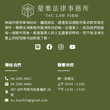
無論你遇到車禍糾紛、離婚訴訟、遺產訴訟還是刑事詐欺等其他
案件，蘗樂法律事務所重視來訪的每一位當事人，因為我們知道
每一個案件背後，都是當事人的人生重要的時刻，而不是法律文
書上的短短幾句話就能了斷。
L
F
I
Y
i
a
n
o
n
c
s
u
e
e
t
t
聯絡我們
聯繫時間
b
a
u
o
g
b
04-2295-6402
週一至週五
o
r
e
04-2295-6400
上午 09:00 – 12:00
k
a
407 台中市西屯區皇福街 20
下午 13:30 – 17:30
m
號
tcc.law.firm@gmail.com