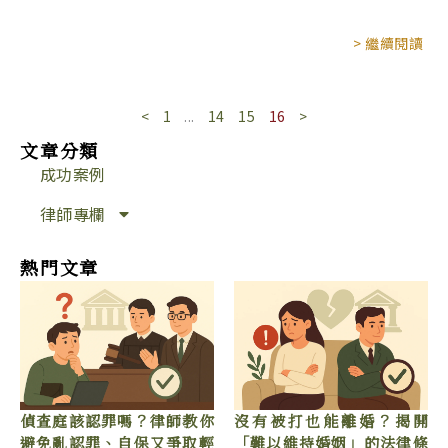
> 繼續閱讀
<
1
...
14
15
16
>
文章分類
成功案例
律師專欄
熱門文章
偵查庭該認罪嗎？律師教你
沒有被打也能離婚？揭開
避免亂認罪、自保又爭取輕
「難以維持婚姻」的法律條