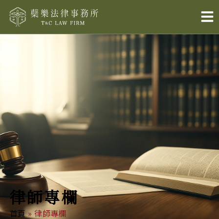
跳
至
主
要
內
容
律師專欄
首頁
»
律師專欄