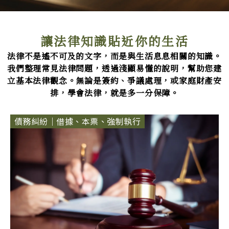
讓法律知識貼近你的生活
法律不是遙不可及的文字，而是與生活息息相關的知識。
我們整理常見法律問題，透過淺顯易懂的說明，幫助您建
立基本法律觀念。
無論是簽約、爭議處理，或家庭財產安
排，
學會法律，就是多一分保障。
P
P
P
P
債務糾紛｜借據、本票、強制執行
a
a
a
a
g
g
g
g
e
e
e
e