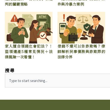
判的關鍵策略
件與冷暴力案例
家人擅自領錢也會犯法？！
借錢不還可以告詐欺嗎？律
盜領遺產5種常見情況＋法
師解析民事債務與詐欺罪的
律風險一次看懂！
法律分界
搜尋
S
e
a
r
c
h