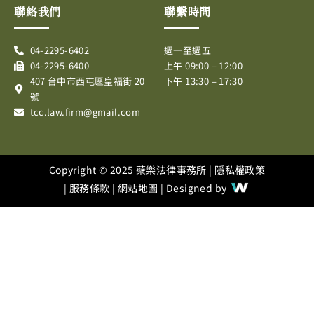
e
e
t
t
聯絡我們
聯繫時間
b
a
u
o
g
b
04-2295-6402
週一至週五
o
r
e
04-2295-6400
上午 09:00 – 12:00
k
a
407 台中市西屯區皇福街 20
下午 13:30 – 17:30
m
號
tcc.law.firm@gmail.com
Copyright © 2025 蘗樂法律事務所 |
隱私權政策
|
服務條款
|
網站地圖
| Designed by