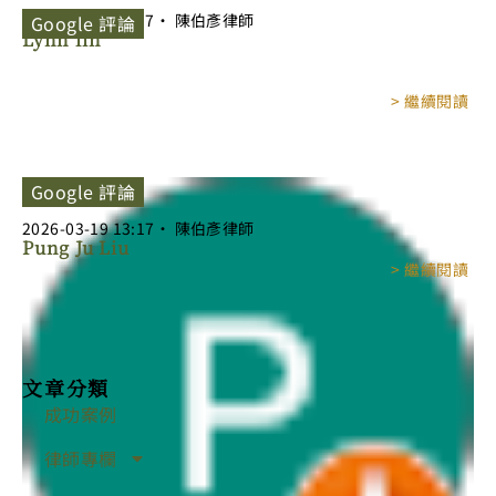
Page
Page
2025-06-16
00:57
‧
陳伯彥律師
Google 評論
Lynn lin
> 繼續閱讀
Google 評論
2026-03-19
13:17
‧
陳伯彥律師
Pung Ju Liu
> 繼續閱讀
<
1
2
>
文章分類
成功案例
律師專欄