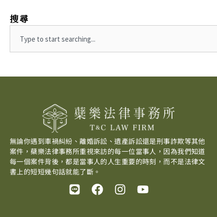
搜尋
Search
無論你遇到車禍糾紛、離婚訴訟、遺產訴訟還是刑事詐欺等其他
案件，蘗樂法律事務所重視來訪的每一位當事人，因為我們知道
每一個案件背後，都是當事人的人生重要的時刻，而不是法律文
書上的短短幾句話就能了斷。
L
F
I
Y
i
a
n
o
n
c
s
u